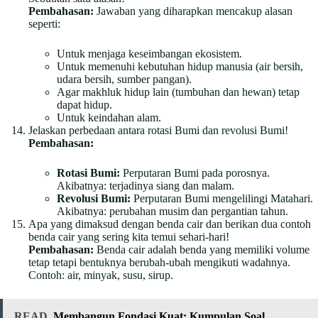
Pembahasan:
Jawaban yang diharapkan mencakup alasan
seperti:
Untuk menjaga keseimbangan ekosistem.
Untuk memenuhi kebutuhan hidup manusia (air bersih,
udara bersih, sumber pangan).
Agar makhluk hidup lain (tumbuhan dan hewan) tetap
dapat hidup.
Untuk keindahan alam.
Jelaskan perbedaan antara rotasi Bumi dan revolusi Bumi!
Pembahasan:
Rotasi Bumi:
Perputaran Bumi pada porosnya.
Akibatnya: terjadinya siang dan malam.
Revolusi Bumi:
Perputaran Bumi mengelilingi Matahari.
Akibatnya: perubahan musim dan pergantian tahun.
Apa yang dimaksud dengan benda cair dan berikan dua contoh
benda cair yang sering kita temui sehari-hari!
Pembahasan:
Benda cair adalah benda yang memiliki volume
tetap tetapi bentuknya berubah-ubah mengikuti wadahnya.
Contoh: air, minyak, susu, sirup.
READ
Membangun Fondasi Kuat: Kumpulan Soal