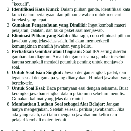
"kecuali".
Identifikasi Kata Kunci:
Dalam pilihan ganda, identifikasi kata
kunci dalam pertanyaan dan pilihan jawaban untuk mencari
korelasi yang tepat.
Gunakan Pengetahuan yang Dimiliki:
Ingat kembali materi
pelajaran, catatan, dan buku paket saat menjawab.
Eliminasi Pilihan yang Salah:
Jika ragu, coba eliminasi pilihan
jawaban yang jelas-jelas salah. Ini akan memperkecil
kemungkinan memilih jawaban yang keliru.
Perhatikan Gambar atau Diagram:
Soal IPA sering disertai
gambar atau diagram. Amati dengan seksama gambar tersebut
karena seringkali menjadi petunjuk penting untuk menjawab
soal.
Untuk Soal Isian Singkat:
Jawab dengan singkat, padat, dan
tepat sesuai dengan apa yang ditanyakan. Hindari jawaban yang
bertele-tele.
Untuk Soal Esai:
Baca pertanyaan esai dengan seksama. Buat
kerangka jawaban singkat dalam pikiranmu sebelum menulis.
Gunakan kalimat yang jelas dan runtut.
Manfaatkan Latihan Soal sebagai Alat Belajar:
Jangan
hanya mengerjakan. Setelah selesai, periksa jawabanmu. Jika
ada yang salah, cari tahu mengapa jawabanmu keliru dan
pelajari kembali materi terkait.