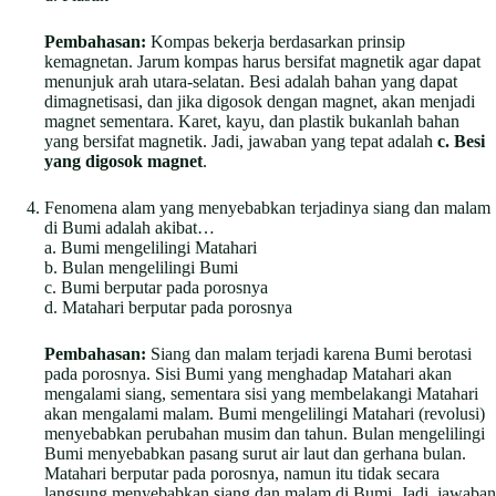
Pembahasan:
Kompas bekerja berdasarkan prinsip
kemagnetan. Jarum kompas harus bersifat magnetik agar dapat
menunjuk arah utara-selatan. Besi adalah bahan yang dapat
dimagnetisasi, dan jika digosok dengan magnet, akan menjadi
magnet sementara. Karet, kayu, dan plastik bukanlah bahan
yang bersifat magnetik. Jadi, jawaban yang tepat adalah
c. Besi
yang digosok magnet
.
Fenomena alam yang menyebabkan terjadinya siang dan malam
di Bumi adalah akibat…
a. Bumi mengelilingi Matahari
b. Bulan mengelilingi Bumi
c. Bumi berputar pada porosnya
d. Matahari berputar pada porosnya
Pembahasan:
Siang dan malam terjadi karena Bumi berotasi
pada porosnya. Sisi Bumi yang menghadap Matahari akan
mengalami siang, sementara sisi yang membelakangi Matahari
akan mengalami malam. Bumi mengelilingi Matahari (revolusi)
menyebabkan perubahan musim dan tahun. Bulan mengelilingi
Bumi menyebabkan pasang surut air laut dan gerhana bulan.
Matahari berputar pada porosnya, namun itu tidak secara
langsung menyebabkan siang dan malam di Bumi. Jadi, jawaban