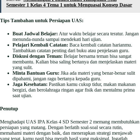
Semester 1 Kelas 4 Tema 1 untuk Menguasai Konsep Dasar
Tips Tambahan untuk Persiapan UAS:
Buat Jadwal Belajar:
Atur waktu belajar secara teratur. Jangan
menunda-nunda sampai mendekati hari ujian.
Pelajari Kembali Catatan:
Baca kembali catatan harianmu.
Tambahkan catatan penting dari buku atau penjelasan guru.
Diskusi dengan Teman:
Belajar bersama teman bisa sangat
membantu. Kalian bisa saling bertanya dan menjelaskan materi
yang sulit.
Minta Bantuan Guru:
Jika ada materi yang benar-benar sulit
dipahami, jangan ragu bertanya kepada guru.
Jaga Kesehatan:
Pastikan kamu cukup tidur, makan makanan
bergizi, dan berolahraga ringan agar fisik dan mentalmu prima
saat ujian.
Penutup
Menghadapi UAS IPA Kelas 4 SD Semester 2 memang membutuhkan
persiapan yang matang. Dengan berlatih soal-soal secara rutin,
memahami materi dengan baik, dan menerapkan strategi menjawab
yang tepat, kamu pasti bisa meraih hasil yang maksimal. Ingatlah