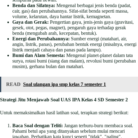
Benda dan Sifatnya:
Mengenal berbagai jenis benda (padat,
cair, gas) dan perubahannya. Sifat-sifat benda seperti massa,
volume, kelarutan, daya hantar listrik, kemagnetan.
Gaya dan Gerak:
Pengertian gaya, jenis-jenis gaya (gravitasi,
gesek, otot, pegas, magnet), pengaruh gaya terhadap gerak
benda (mengubah arah, kecepatan, bentuk).
Energi dan Perubahannya:
Sumber energi (matahari, air,
angin, listrik, panas), perubahan bentuk energi (misalnya, energi
listrik menjadi cahaya dan panas pada lampu).
Bumi dan Alam Semesta:
Mengenal planet-planet dalam tata
surya, rotasi bumi (siang dan malam), revolusi bumi (perubahan
musim), gerhana bulan dan matahari.
READ
Soal ulangan ipa smp kelas 7 semester 1
Strategi Jitu Menjawab Soal UAS IPA Kelas 4 SD Semester 2
Untuk memaksimalkan hasil latihan soal, terapkan strategi berikut:
Baca Soal dengan Teliti:
Jangan terburu-buru membaca soal.
Pahami betul apa yang ditanyakan sebelum mulai mencari
jawaban. Perhatikan kata kunci seperti "tidak", "paling",