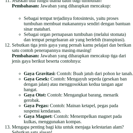
Jelaskan dua fungsi utama daun bagi tumbuhan!
Pembahasan:
Jawaban yang diharapkan mencakup:
Sebagai tempat terjadinya fotosintesis, yaitu proses
tumbuhan membuat makanannya sendiri dengan bantuan
sinar matahari.
Sebagai organ pernapasan tumbuhan (melalui stomata)
dan tempat pengeluaran air yang berlebih (transpirasi).
Sebutkan tiga jenis gaya yang pernah kamu pelajari dan berikan
satu contoh penerapannya masing-masing!
Pembahasan:
Jawaban yang diharapkan mencakup tiga dari
jenis gaya berikut beserta contohnya:
Gaya Gravitasi:
Contoh: Buah jatuh dari pohon ke tanah.
Gaya Gesek:
Contoh: Mengayuh sepeda (gesekan ban
dengan jalan) atau menggosokkan kedua tangan agar
hangat.
Gaya Otot:
Contoh: Mengangkat barang, menarik
gerobak.
Gaya Pegas:
Contoh: Mainan ketapel, pegas pada
suspensi kendaraan.
Gaya Magnet:
Contoh: Menempelkan magnet pada
kulkas, menggunakan kompas.
Mengapa penting bagi kita untuk menjaga kelestarian alam?
Sebutkan satu alasan!