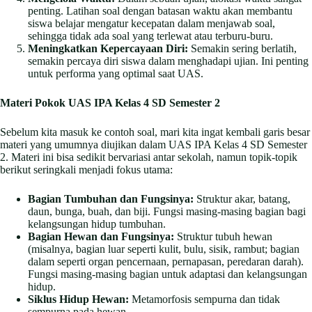
penting. Latihan soal dengan batasan waktu akan membantu
siswa belajar mengatur kecepatan dalam menjawab soal,
sehingga tidak ada soal yang terlewat atau terburu-buru.
Meningkatkan Kepercayaan Diri:
Semakin sering berlatih,
semakin percaya diri siswa dalam menghadapi ujian. Ini penting
untuk performa yang optimal saat UAS.
Materi Pokok UAS IPA Kelas 4 SD Semester 2
Sebelum kita masuk ke contoh soal, mari kita ingat kembali garis besar
materi yang umumnya diujikan dalam UAS IPA Kelas 4 SD Semester
2. Materi ini bisa sedikit bervariasi antar sekolah, namun topik-topik
berikut seringkali menjadi fokus utama:
Bagian Tumbuhan dan Fungsinya:
Struktur akar, batang,
daun, bunga, buah, dan biji. Fungsi masing-masing bagian bagi
kelangsungan hidup tumbuhan.
Bagian Hewan dan Fungsinya:
Struktur tubuh hewan
(misalnya, bagian luar seperti kulit, bulu, sisik, rambut; bagian
dalam seperti organ pencernaan, pernapasan, peredaran darah).
Fungsi masing-masing bagian untuk adaptasi dan kelangsungan
hidup.
Siklus Hidup Hewan:
Metamorfosis sempurna dan tidak
sempurna pada hewan.