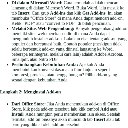
Di dalam Microsoft Word:
Cara termudah adalah mencari
langsung di dalam Microsoft Word. Buka Word, lalu masuk ke
tab
Insert
. Cari grup
Add-ins
dan klik
Get Add-ins
. Ini akan
membuka "Office Store" di mana Anda dapat mencari add-on.
Ketik "PDF" atau "convert to PDF" di bilah pencarian.
Melalui Situs Web Pengembang:
Banyak pengembang add-on
memiliki situs web mereka sendiri di mana Anda dapat
mengunduh installer add-on. Lakukan riset tentang add-on yang
populer dan bereputasi baik. Contoh populer (meskipun tidak
selalu berbentuk add-on yang diinstal langsung ke Word,
beberapa terintegrasi melalui cara lain) adalah Adobe Acrobat,
Smallpdf, atau Nitro PDF.
Pertimbangkan Kebutuhan Anda:
Apakah Anda
membutuhkan konversi dasar atau fitur lanjutan seperti
kompresi, proteksi, atau penggabungan? Pilih add-on yang
sesuai dengan kebutuhan Anda.
Langkah 2: Menginstal Add-on
Dari Office Store:
Jika Anda menemukan add-on di Office
Store, klik pada add-on tersebut, lalu klik tombol
Add
atau
Install
. Anda mungkin perlu memberikan izin akses. Setelah
terinstal, add-on biasanya akan muncul di tab
Insert
atau tab
baru yang dibuat oleh add-on tersebut.