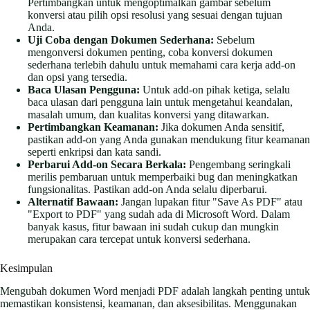
Pertimbangkan untuk mengoptimalkan gambar sebelum
konversi atau pilih opsi resolusi yang sesuai dengan tujuan
Anda.
Uji Coba dengan Dokumen Sederhana:
Sebelum
mengonversi dokumen penting, coba konversi dokumen
sederhana terlebih dahulu untuk memahami cara kerja add-on
dan opsi yang tersedia.
Baca Ulasan Pengguna:
Untuk add-on pihak ketiga, selalu
baca ulasan dari pengguna lain untuk mengetahui keandalan,
masalah umum, dan kualitas konversi yang ditawarkan.
Pertimbangkan Keamanan:
Jika dokumen Anda sensitif,
pastikan add-on yang Anda gunakan mendukung fitur keamanan
seperti enkripsi dan kata sandi.
Perbarui Add-on Secara Berkala:
Pengembang seringkali
merilis pembaruan untuk memperbaiki bug dan meningkatkan
fungsionalitas. Pastikan add-on Anda selalu diperbarui.
Alternatif Bawaan:
Jangan lupakan fitur "Save As PDF" atau
"Export to PDF" yang sudah ada di Microsoft Word. Dalam
banyak kasus, fitur bawaan ini sudah cukup dan mungkin
merupakan cara tercepat untuk konversi sederhana.
Kesimpulan
Mengubah dokumen Word menjadi PDF adalah langkah penting untuk
memastikan konsistensi, keamanan, dan aksesibilitas. Menggunakan