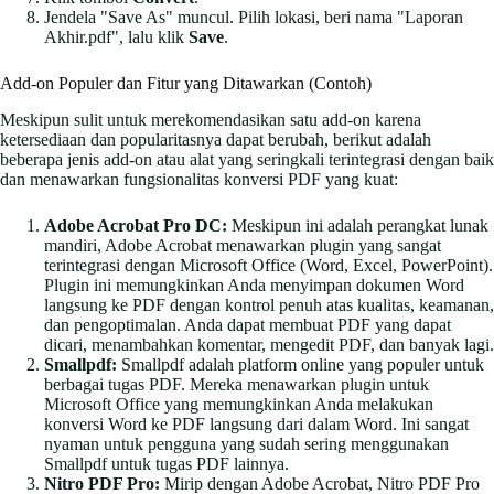
Jendela "Save As" muncul. Pilih lokasi, beri nama "Laporan
Akhir.pdf", lalu klik
Save
.
Add-on Populer dan Fitur yang Ditawarkan (Contoh)
Meskipun sulit untuk merekomendasikan satu add-on karena
ketersediaan dan popularitasnya dapat berubah, berikut adalah
beberapa jenis add-on atau alat yang seringkali terintegrasi dengan baik
dan menawarkan fungsionalitas konversi PDF yang kuat:
Adobe Acrobat Pro DC:
Meskipun ini adalah perangkat lunak
mandiri, Adobe Acrobat menawarkan plugin yang sangat
terintegrasi dengan Microsoft Office (Word, Excel, PowerPoint).
Plugin ini memungkinkan Anda menyimpan dokumen Word
langsung ke PDF dengan kontrol penuh atas kualitas, keamanan,
dan pengoptimalan. Anda dapat membuat PDF yang dapat
dicari, menambahkan komentar, mengedit PDF, dan banyak lagi.
Smallpdf:
Smallpdf adalah platform online yang populer untuk
berbagai tugas PDF. Mereka menawarkan plugin untuk
Microsoft Office yang memungkinkan Anda melakukan
konversi Word ke PDF langsung dari dalam Word. Ini sangat
nyaman untuk pengguna yang sudah sering menggunakan
Smallpdf untuk tugas PDF lainnya.
Nitro PDF Pro:
Mirip dengan Adobe Acrobat, Nitro PDF Pro