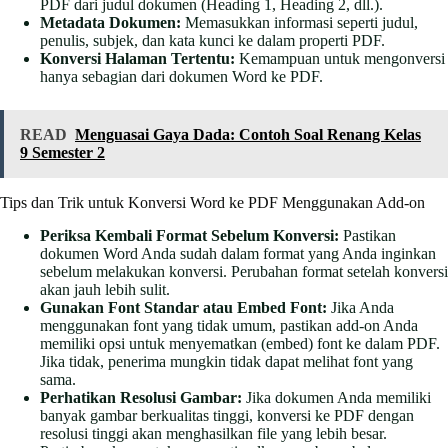
PDF dari judul dokumen (Heading 1, Heading 2, dll.).
Metadata Dokumen:
Memasukkan informasi seperti judul,
penulis, subjek, dan kata kunci ke dalam properti PDF.
Konversi Halaman Tertentu:
Kemampuan untuk mengonversi
hanya sebagian dari dokumen Word ke PDF.
READ
Menguasai Gaya Dada: Contoh Soal Renang Kelas
9 Semester 2
Tips dan Trik untuk Konversi Word ke PDF Menggunakan Add-on
Periksa Kembali Format Sebelum Konversi:
Pastikan
dokumen Word Anda sudah dalam format yang Anda inginkan
sebelum melakukan konversi. Perubahan format setelah konversi
akan jauh lebih sulit.
Gunakan Font Standar atau Embed Font:
Jika Anda
menggunakan font yang tidak umum, pastikan add-on Anda
memiliki opsi untuk menyematkan (embed) font ke dalam PDF.
Jika tidak, penerima mungkin tidak dapat melihat font yang
sama.
Perhatikan Resolusi Gambar:
Jika dokumen Anda memiliki
banyak gambar berkualitas tinggi, konversi ke PDF dengan
resolusi tinggi akan menghasilkan file yang lebih besar.