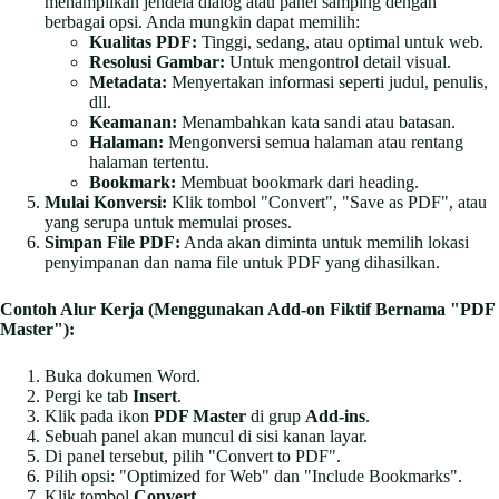
menampilkan jendela dialog atau panel samping dengan
berbagai opsi. Anda mungkin dapat memilih:
Kualitas PDF:
Tinggi, sedang, atau optimal untuk web.
Resolusi Gambar:
Untuk mengontrol detail visual.
Metadata:
Menyertakan informasi seperti judul, penulis,
dll.
Keamanan:
Menambahkan kata sandi atau batasan.
Halaman:
Mengonversi semua halaman atau rentang
halaman tertentu.
Bookmark:
Membuat bookmark dari heading.
Mulai Konversi:
Klik tombol "Convert", "Save as PDF", atau
yang serupa untuk memulai proses.
Simpan File PDF:
Anda akan diminta untuk memilih lokasi
penyimpanan dan nama file untuk PDF yang dihasilkan.
Contoh Alur Kerja (Menggunakan Add-on Fiktif Bernama "PDF
Master"):
Buka dokumen Word.
Pergi ke tab
Insert
.
Klik pada ikon
PDF Master
di grup
Add-ins
.
Sebuah panel akan muncul di sisi kanan layar.
Di panel tersebut, pilih "Convert to PDF".
Pilih opsi: "Optimized for Web" dan "Include Bookmarks".
Klik tombol
Convert
.