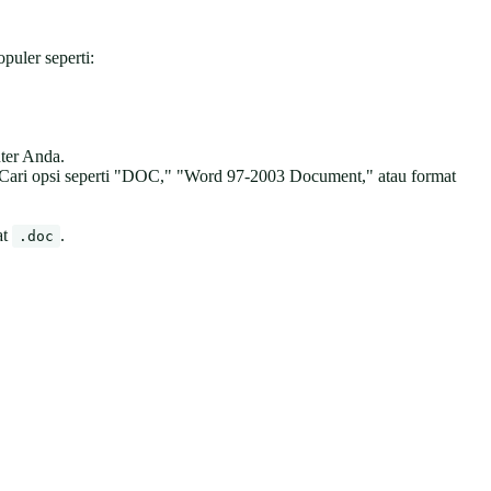
puler seperti:
ter Anda.
. Cari opsi seperti "DOC," "Word 97-2003 Document," atau format
at
.
.doc