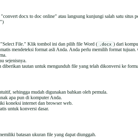
onvert docx to doc online" atau langsung kunjungi salah satu situs po
")
elect File." Klik tombol ini dan pilih file Word (
) dari kompu
.docx
omatis mendeteksi format asli Anda. Anda perlu memilih format tujuan
ama.
au sejenisnya.
n diberikan tautan untuk mengunduh file yang telah dikonversi ke form
tuitif, sehingga mudah digunakan bahkan oleh pemula.
lunak apa pun di komputer Anda.
ki koneksi internet dan browser web.
tis untuk konversi dasar.
emiliki batasan ukuran file yang dapat diunggah.