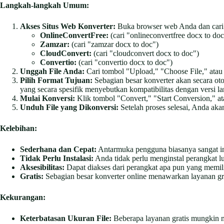
Langkah-langkah Umum:
Akses Situs Web Konverter:
Buka browser web Anda dan cari "c
OnlineConvertFree:
(cari "onlineconvertfree docx to doc
Zamzar:
(cari "zamzar docx to doc")
CloudConvert:
(cari "cloudconvert docx to doc")
Convertio:
(cari "convertio docx to doc")
Unggah File Anda:
Cari tombol "Upload," "Choose File," atau "S
Pilih Format Tujuan:
Sebagian besar konverter akan secara ot
yang secara spesifik menyebutkan kompatibilitas dengan versi l
Mulai Konversi:
Klik tombol "Convert," "Start Conversion," at
Unduh File yang Dikonversi:
Setelah proses selesai, Anda aka
Kelebihan:
Sederhana dan Cepat:
Antarmuka pengguna biasanya sangat in
Tidak Perlu Instalasi:
Anda tidak perlu menginstal perangkat 
Aksesibilitas:
Dapat diakses dari perangkat apa pun yang memili
Gratis:
Sebagian besar konverter online menawarkan layanan gra
Kekurangan:
Keterbatasan Ukuran File:
Beberapa layanan gratis mungkin m