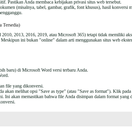
tif. Pastikan Anda membaca kebijakan privasi situs web tersebut.
kumen (misalnya, tabel, gambar, grafik, font khusus), hasil konversi 
mengganggu.
a Tersedia)
d 2010, 2013, 2016, 2019, atau Microsoft 365) tetapi tidak memiliki 
Meskipun ini bukan "online" dalam arti menggunakan situs web ekstern
bih baru) di Microsoft Word versi terbaru Anda.
Word.
n file yang dikonversi.
 akan melihat opsi "Save as type" (atau "Save as format"). Klik pada
 ini. Ini akan memastikan bahwa file Anda disimpan dalam format yang
onversi.