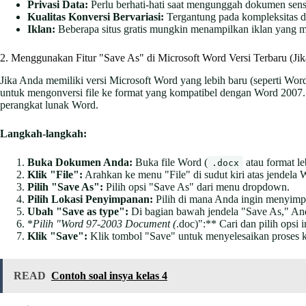
Privasi Data:
Perlu berhati-hati saat mengunggah dokumen sensi
Kualitas Konversi Bervariasi:
Tergantung pada kompleksitas do
Iklan:
Beberapa situs gratis mungkin menampilkan iklan yang 
2. Menggunakan Fitur "Save As" di Microsoft Word Versi Terbaru (Jik
Jika Anda memiliki versi Microsoft Word yang lebih baru (seperti Wor
untuk mengonversi file ke format yang kompatibel dengan Word 2007. 
perangkat lunak Word.
Langkah-langkah:
Buka Dokumen Anda:
Buka file Word (
atau format le
.docx
Klik "File":
Arahkan ke menu "File" di sudut kiri atas jendela 
Pilih "Save As":
Pilih opsi "Save As" dari menu dropdown.
Pilih Lokasi Penyimpanan:
Pilih di mana Anda ingin menyimpa
Ubah "Save as type":
Di bagian bawah jendela "Save As," Anda
*
Pilih "Word 97-2003 Document (
.doc)":** Cari dan pilih opsi
Klik "Save":
Klik tombol "Save" untuk menyelesaikan proses k
READ
Contoh soal insya kelas 4