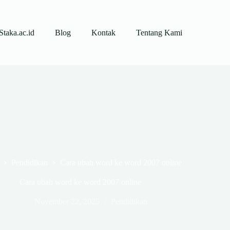
Staka.ac.id
Blog
Kontak
Tentang Kami
Pendidikan
Cara ubah word ke word 2007 online
Cara ubah word ke word 2007 online
November 22, 2025
Pendidikan