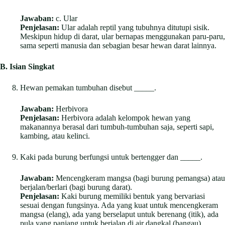
Jawaban:
c. Ular
Penjelasan:
Ular adalah reptil yang tubuhnya ditutupi sisik.
Meskipun hidup di darat, ular bernapas menggunakan paru-paru,
sama seperti manusia dan sebagian besar hewan darat lainnya.
B. Isian Singkat
Hewan pemakan tumbuhan disebut _____.
Jawaban:
Herbivora
Penjelasan:
Herbivora adalah kelompok hewan yang
makanannya berasal dari tumbuh-tumbuhan saja, seperti sapi,
kambing, atau kelinci.
Kaki pada burung berfungsi untuk bertengger dan _____.
Jawaban:
Mencengkeram mangsa (bagi burung pemangsa) atau
berjalan/berlari (bagi burung darat).
Penjelasan:
Kaki burung memiliki bentuk yang bervariasi
sesuai dengan fungsinya. Ada yang kuat untuk mencengkeram
mangsa (elang), ada yang berselaput untuk berenang (itik), ada
pula yang panjang untuk berjalan di air dangkal (bangau).