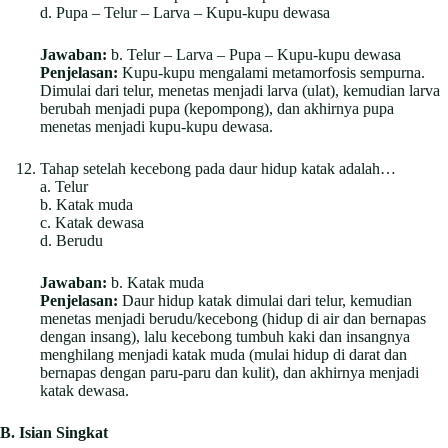
d. Pupa – Telur – Larva – Kupu-kupu dewasa
Jawaban:
b. Telur – Larva – Pupa – Kupu-kupu dewasa
Penjelasan:
Kupu-kupu mengalami metamorfosis sempurna.
Dimulai dari telur, menetas menjadi larva (ulat), kemudian larva
berubah menjadi pupa (kepompong), dan akhirnya pupa
menetas menjadi kupu-kupu dewasa.
Tahap setelah kecebong pada daur hidup katak adalah…
a. Telur
b. Katak muda
c. Katak dewasa
d. Berudu
Jawaban:
b. Katak muda
Penjelasan:
Daur hidup katak dimulai dari telur, kemudian
menetas menjadi berudu/kecebong (hidup di air dan bernapas
dengan insang), lalu kecebong tumbuh kaki dan insangnya
menghilang menjadi katak muda (mulai hidup di darat dan
bernapas dengan paru-paru dan kulit), dan akhirnya menjadi
katak dewasa.
B. Isian Singkat