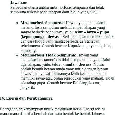
Jawaban:
Perbedaan utama antara metamorfosis sempurna dan tidak
sempurna terletak pada tahapan daur hidup yang dilalui:
Metamorfosis Sempurna:
Hewan yang mengalami
metamorfosis sempurna melalui empat tahapan yang
sangat berbeda bentuknya, yaitu:
telur – larva – pupa
(kepompong) – dewasa
. Setiap tahapan memiliki bentuk
dan cara hidup yang sangat berbeda dari tahapan
sebelumnya. Contoh hewan: Kupu-kupu, nyamuk, lalat,
kumbang.
Metamorfosis Tidak Sempurna:
Hewan yang
mengalami metamorfosis tidak sempurna hanya melalui
tiga tahapan, yaitu:
telur – nimfa – dewasa
. Nimfa
adalah bentuk hewan muda yang mirip dengan hewan
dewasa, hanya saja ukurannya lebih kecil dan belum
memiliki sayap atau organ reproduksi yang matang. Tidak
ada tahap pupa. Contoh hewan: Belalang, kecoa,
jangkrik.
IV. Energi dan Perubahannya
Energi adalah kemampuan untuk melakukan kerja. Energi ada di
mana-mana dan bisa berubah dari satu bentuk ke bentuk lainnya.