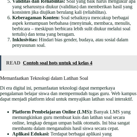
Validitas dan Reliabilitas:
Soal yang baik harus mengukur apa
yang seharusnya diukur (validitas) dan memberikan hasil yang
konsisten jika diujikan berulang kali (reliabilitas).
Keberagaman Konten:
Soal sebaiknya mencakup berbagai
aspek kemampuan berbahasa (menyimak, membaca, menulis,
berbicara – meskipun berbicara lebih sulit diukur melalui soal
tertulis) dan tema yang beragam.
Inklusivitas:
Hindari bias gender, budaya, atau sosial dalam
penyusunan soal.
READ
Contoh soal hots untuk sd kelas 4
Memanfaatkan Teknologi dalam Latihan Soal
Di era digital ini, pemanfaatan teknologi dapat memperkaya
pengalaman belajar siswa dan mempermudah tugas guru. Web kampus
dapat menjadi platform ideal untuk menyajikan latihan soal interaktif.
Platform Pembelajaran Online (LMS):
Banyak LMS yang
memungkinkan guru membuat kuis dan latihan soal secara
online, lengkap dengan umpan balik otomatis. Ini bisa sangat
membantu dalam menganalisis hasil siswa secara cepat.
Aplikasi Edukasi:
Terdapat berbagai aplikasi yang