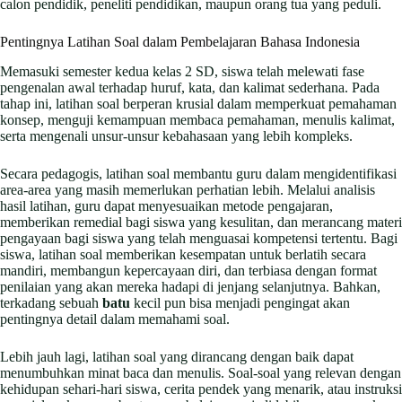
calon pendidik, peneliti pendidikan, maupun orang tua yang peduli.
Pentingnya Latihan Soal dalam Pembelajaran Bahasa Indonesia
Memasuki semester kedua kelas 2 SD, siswa telah melewati fase
pengenalan awal terhadap huruf, kata, dan kalimat sederhana. Pada
tahap ini, latihan soal berperan krusial dalam memperkuat pemahaman
konsep, menguji kemampuan membaca pemahaman, menulis kalimat,
serta mengenali unsur-unsur kebahasaan yang lebih kompleks.
Secara pedagogis, latihan soal membantu guru dalam mengidentifikasi
area-area yang masih memerlukan perhatian lebih. Melalui analisis
hasil latihan, guru dapat menyesuaikan metode pengajaran,
memberikan remedial bagi siswa yang kesulitan, dan merancang materi
pengayaan bagi siswa yang telah menguasai kompetensi tertentu. Bagi
siswa, latihan soal memberikan kesempatan untuk berlatih secara
mandiri, membangun kepercayaan diri, dan terbiasa dengan format
penilaian yang akan mereka hadapi di jenjang selanjutnya. Bahkan,
terkadang sebuah
batu
kecil pun bisa menjadi pengingat akan
pentingnya detail dalam memahami soal.
Lebih jauh lagi, latihan soal yang dirancang dengan baik dapat
menumbuhkan minat baca dan menulis. Soal-soal yang relevan dengan
kehidupan sehari-hari siswa, cerita pendek yang menarik, atau instruksi