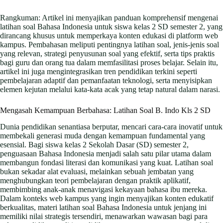
Rangkuman: Artikel ini menyajikan panduan komprehensif mengenai
latihan soal Bahasa Indonesia untuk siswa kelas 2 SD semester 2, yang
dirancang khusus untuk memperkaya konten edukasi di platform web
kampus. Pembahasan meliputi pentingnya latihan soal, jenis-jenis soal
yang relevan, strategi penyusunan soal yang efektif, serta tips praktis
bagi guru dan orang tua dalam memfasilitasi proses belajar. Selain itu,
artikel ini juga mengintegrasikan tren pendidikan terkini seperti
pembelajaran adaptif dan pemanfaatan teknologi, serta menyisipkan
elemen kejutan melalui kata-kata acak yang tetap natural dalam narasi.
Mengasah Kemampuan Berbahasa: Latihan Soal B. Indo Kls 2 SD
Dunia pendidikan senantiasa berputar, mencari cara-cara inovatif untuk
membekali generasi muda dengan kemampuan fundamental yang
esensial. Bagi siswa kelas 2 Sekolah Dasar (SD) semester 2,
penguasaan Bahasa Indonesia menjadi salah satu pilar utama dalam
membangun fondasi literasi dan komunikasi yang kuat. Latihan soal
bukan sekadar alat evaluasi, melainkan sebuah jembatan yang
menghubungkan teori pembelajaran dengan praktik aplikatif,
membimbing anak-anak menavigasi kekayaan bahasa ibu mereka.
Dalam konteks web kampus yang ingin menyajikan konten edukatif
berkualitas, materi latihan soal Bahasa Indonesia untuk jenjang ini
memiliki nilai strategis tersendiri, menawarkan wawasan bagi para