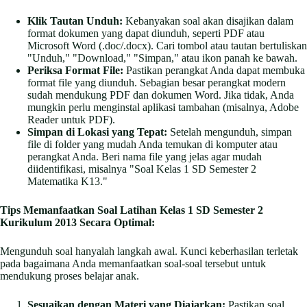
Klik Tautan Unduh:
Kebanyakan soal akan disajikan dalam
format dokumen yang dapat diunduh, seperti PDF atau
Microsoft Word (.doc/.docx). Cari tombol atau tautan bertuliskan
"Unduh," "Download," "Simpan," atau ikon panah ke bawah.
Periksa Format File:
Pastikan perangkat Anda dapat membuka
format file yang diunduh. Sebagian besar perangkat modern
sudah mendukung PDF dan dokumen Word. Jika tidak, Anda
mungkin perlu menginstal aplikasi tambahan (misalnya, Adobe
Reader untuk PDF).
Simpan di Lokasi yang Tepat:
Setelah mengunduh, simpan
file di folder yang mudah Anda temukan di komputer atau
perangkat Anda. Beri nama file yang jelas agar mudah
diidentifikasi, misalnya "Soal Kelas 1 SD Semester 2
Matematika K13."
Tips Memanfaatkan Soal Latihan Kelas 1 SD Semester 2
Kurikulum 2013 Secara Optimal:
Mengunduh soal hanyalah langkah awal. Kunci keberhasilan terletak
pada bagaimana Anda memanfaatkan soal-soal tersebut untuk
mendukung proses belajar anak.
Sesuaikan dengan Materi yang Diajarkan:
Pastikan soal