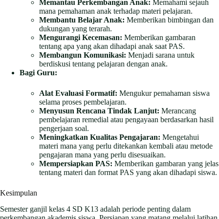
Memantau Perkembangan Anak:
Memahami sejauh
mana pemahaman anak terhadap materi pelajaran.
Membantu Belajar Anak:
Memberikan bimbingan dan
dukungan yang terarah.
Mengurangi Kecemasan:
Memberikan gambaran
tentang apa yang akan dihadapi anak saat PAS.
Membangun Komunikasi:
Menjadi sarana untuk
berdiskusi tentang pelajaran dengan anak.
Bagi Guru:
Alat Evaluasi Formatif:
Mengukur pemahaman siswa
selama proses pembelajaran.
Menyusun Rencana Tindak Lanjut:
Merancang
pembelajaran remedial atau pengayaan berdasarkan hasil
pengerjaan soal.
Meningkatkan Kualitas Pengajaran:
Mengetahui
materi mana yang perlu ditekankan kembali atau metode
pengajaran mana yang perlu disesuaikan.
Mempersiapkan PAS:
Memberikan gambaran yang jelas
tentang materi dan format PAS yang akan dihadapi siswa.
Kesimpulan
Semester ganjil kelas 4 SD K13 adalah periode penting dalam
perkembangan akademis siswa. Persiapan yang matang melalui latihan