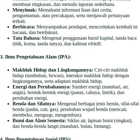
membuat ringkasan, dan menulis laporan sederhana.
Menyimak:
Memahami informasi lisan dari cerita,
pengumuman, atau percakapan, serta menjawab pertanyaan
terkait.
Berbicara:
Menyampaikan pendapat, menceritakan kembali isi
bacaan, dan berdiskusi.
Tata Bahasa:
Mengenal penggunaan huruf kapital, tanda baca
(titik, koma, tanda tanya), dan kalimat efektif.
3. Ilmu Pengetahuan Alam (IPA):
Makhluk Hidup dan Lingkungannya:
Ciri-ciri makhluk
hidup (tumbuhan, hewan), interaksi makhluk hidup dengan
lingkungannya, serta adaptasi makhluk hidup.
Energi dan Perubahannya:
Sumber energi (matahari, air,
angin), bentuk-bentuk energi (panas, cahaya, listrik), dan
perubahan energi.
Benda dan Sifatnya:
Mengenal berbagai jenis benda, sifat-sifat
benda (padat, cair, gas), perubahan wujud benda (mencair,
membeku, menguap, mengembun).
Bumi dan Alam Semesta:
Siklus air, lapisan bumi (singkat),
dan benda-benda langit (matahari, bulan, bintang).
4. Ilmu Pengetahuan Sosial (IPS):