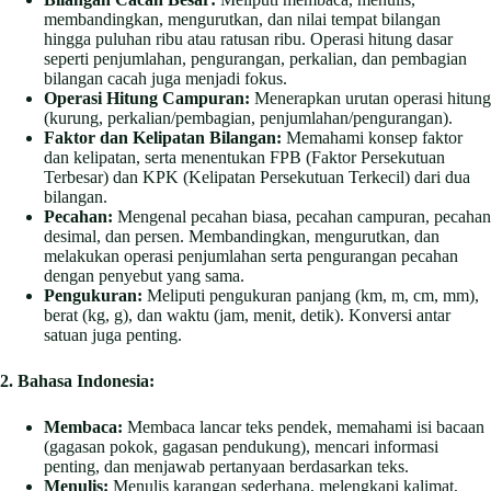
membandingkan, mengurutkan, dan nilai tempat bilangan
hingga puluhan ribu atau ratusan ribu. Operasi hitung dasar
seperti penjumlahan, pengurangan, perkalian, dan pembagian
bilangan cacah juga menjadi fokus.
Operasi Hitung Campuran:
Menerapkan urutan operasi hitung
(kurung, perkalian/pembagian, penjumlahan/pengurangan).
Faktor dan Kelipatan Bilangan:
Memahami konsep faktor
dan kelipatan, serta menentukan FPB (Faktor Persekutuan
Terbesar) dan KPK (Kelipatan Persekutuan Terkecil) dari dua
bilangan.
Pecahan:
Mengenal pecahan biasa, pecahan campuran, pecahan
desimal, dan persen. Membandingkan, mengurutkan, dan
melakukan operasi penjumlahan serta pengurangan pecahan
dengan penyebut yang sama.
Pengukuran:
Meliputi pengukuran panjang (km, m, cm, mm),
berat (kg, g), dan waktu (jam, menit, detik). Konversi antar
satuan juga penting.
2. Bahasa Indonesia:
Membaca:
Membaca lancar teks pendek, memahami isi bacaan
(gagasan pokok, gagasan pendukung), mencari informasi
penting, dan menjawab pertanyaan berdasarkan teks.
Menulis:
Menulis karangan sederhana, melengkapi kalimat,