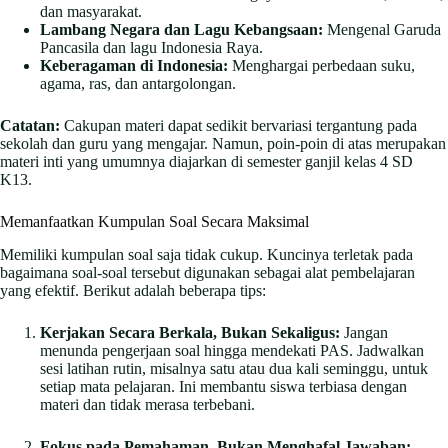
dan masyarakat.
Lambang Negara dan Lagu Kebangsaan:
Mengenal Garuda
Pancasila dan lagu Indonesia Raya.
Keberagaman di Indonesia:
Menghargai perbedaan suku,
agama, ras, dan antargolongan.
Catatan:
Cakupan materi dapat sedikit bervariasi tergantung pada
sekolah dan guru yang mengajar. Namun, poin-poin di atas merupakan
materi inti yang umumnya diajarkan di semester ganjil kelas 4 SD
K13.
Memanfaatkan Kumpulan Soal Secara Maksimal
Memiliki kumpulan soal saja tidak cukup. Kuncinya terletak pada
bagaimana soal-soal tersebut digunakan sebagai alat pembelajaran
yang efektif. Berikut adalah beberapa tips:
Kerjakan Secara Berkala, Bukan Sekaligus:
Jangan
menunda pengerjaan soal hingga mendekati PAS. Jadwalkan
sesi latihan rutin, misalnya satu atau dua kali seminggu, untuk
setiap mata pelajaran. Ini membantu siswa terbiasa dengan
materi dan tidak merasa terbebani.
Fokus pada Pemahaman, Bukan Menghafal Jawaban: