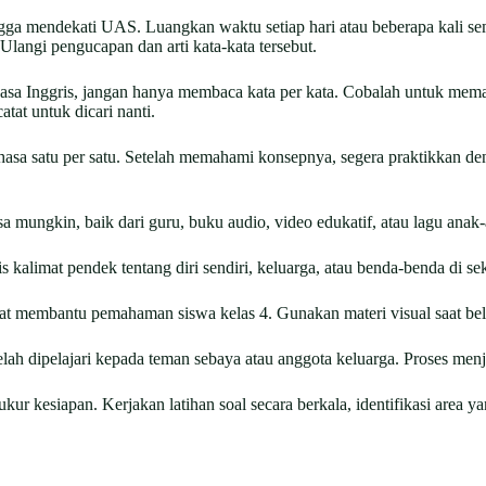
ga mendekati UAS. Luangkan waktu setiap hari atau beberapa kali se
 Ulangi pengucapan dan arti kata-kata tersebut.
sa Inggris, jangan hanya membaca kata per kata. Cobalah untuk mema
atat untuk dicari nanti.
hasa satu per satu. Setelah memahami konsepnya, segera praktikkan de
a mungkin, baik dari guru, buku audio, video edukatif, atau lagu anak
kalimat pendek tentang diri sendiri, keluarga, atau benda-benda di se
gat membantu pemahaman siswa kelas 4. Gunakan materi visual saat bela
telah dipelajari kepada teman sebaya atau anggota keluarga. Proses 
ur kesiapan. Kerjakan latihan soal secara berkala, identifikasi area y