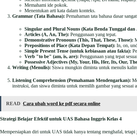
Memahami ide pokok.
Menentukan arti kata dalam konteks.
Grammar (Tata Bahasa):
Pemahaman tata bahasa dasar sangat 
Singular and Plural Nouns (Kata Benda Tunggal dan
Articles (A, An, The):
Penggunaan yang tepat.
Demonstrative Pronouns (This, That, These, Those):
M
Prepositions of Place (Kata Depan Tempat):
In, on, unde
Simple Present Tense (untuk kebiasaan atau fakta):
Pe
Verb "to be" (am, is, are):
Penggunaan yang tepat sesuai
Possessive Adjectives (My, Your, His, Her, Its, Our, The
Writing (Menulis):
Siswa mungkin diminta untuk menulis kalima
Listening Comprehension (Pemahaman Mendengarkan):
Me
instruksi, dan siswa diminta untuk memilih gambar yang sesuai 
READ
Cara ubah word ke pdf secara online
Strategi Belajar Efektif untuk UAS Bahasa Inggris Kelas 4
Mempersiapkan diri untuk UAS tidak hanya tentang menghafal, tetapi 