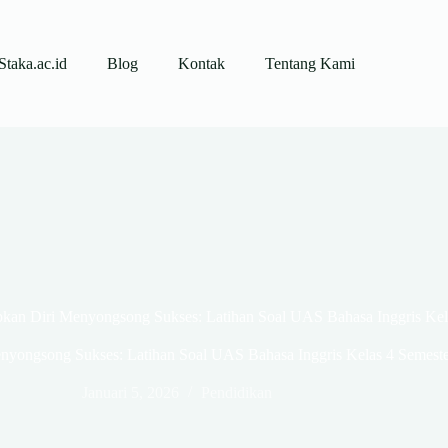
Staka.ac.id
Blog
Kontak
Tentang Kami
kan Diri Menyongsong Sukses: Latihan Soal UAS Bahasa Inggris Kel
yongsong Sukses: Latihan Soal UAS Bahasa Inggris Kelas 4 Semeste
Januari 5, 2026
Pendidikan