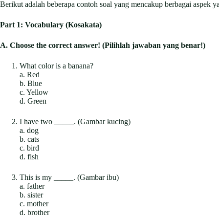
Berikut adalah beberapa contoh soal yang mencakup berbagai aspek ya
Part 1: Vocabulary (Kosakata)
A. Choose the correct answer! (Pilihlah jawaban yang benar!)
What color is a banana?
a. Red
b. Blue
c. Yellow
d. Green
I have two _____. (Gambar kucing)
a. dog
b. cats
c. bird
d. fish
This is my _____. (Gambar ibu)
a. father
b. sister
c. mother
d. brother