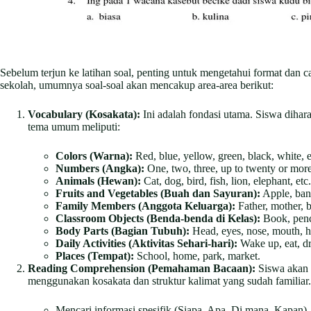
Sebelum terjun ke latihan soal, penting untuk mengetahui format dan 
sekolah, umumnya soal-soal akan mencakup area-area berikut:
Vocabulary (Kosakata):
Ini adalah fondasi utama. Siswa diha
tema umum meliputi:
Colors (Warna):
Red, blue, yellow, green, black, white, e
Numbers (Angka):
One, two, three, up to twenty or more
Animals (Hewan):
Cat, dog, bird, fish, lion, elephant, etc.
Fruits and Vegetables (Buah dan Sayuran):
Apple, bana
Family Members (Anggota Keluarga):
Father, mother, b
Classroom Objects (Benda-benda di Kelas):
Book, pencil
Body Parts (Bagian Tubuh):
Head, eyes, nose, mouth, h
Daily Activities (Aktivitas Sehari-hari):
Wake up, eat, dri
Places (Tempat):
School, home, park, market.
Reading Comprehension (Pemahaman Bacaan):
Siswa akan d
menggunakan kosakata dan struktur kalimat yang sudah familiar.
Mencari informasi spesifik (Siapa, Apa, Di mana, Kapan).