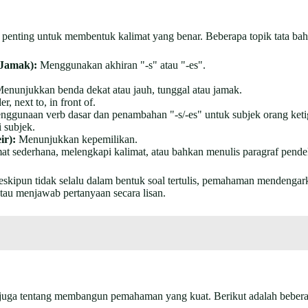
penting untuk membentuk kalimat yang benar. Beberapa topik tata baha
 Jamak):
Menggunakan akhiran "-s" atau "-es".
enunjukkan benda dekat atau jauh, tunggal atau jamak.
r, next to, in front of.
nggunaan verb dasar dan penambahan "-s/-es" untuk subjek orang keti
 subjek.
ir):
Menunjukkan kepemilikan.
t sederhana, melengkapi kalimat, atau bahkan menulis paragraf pendek
skipun tidak selalu dalam bentuk soal tertulis, pemahaman mendengar
atau menjawab pertanyaan secara lisan.
juga tentang membangun pemahaman yang kuat. Berikut adalah beberapa 