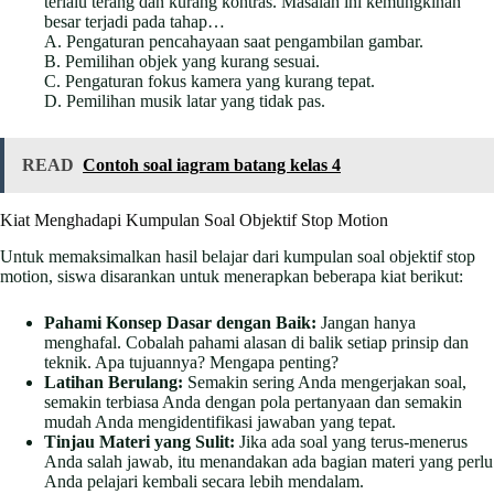
terlalu terang dan kurang kontras. Masalah ini kemungkinan
besar terjadi pada tahap…
A. Pengaturan pencahayaan saat pengambilan gambar.
B. Pemilihan objek yang kurang sesuai.
C. Pengaturan fokus kamera yang kurang tepat.
D. Pemilihan musik latar yang tidak pas.
READ
Contoh soal iagram batang kelas 4
Kiat Menghadapi Kumpulan Soal Objektif Stop Motion
Untuk memaksimalkan hasil belajar dari kumpulan soal objektif stop
motion, siswa disarankan untuk menerapkan beberapa kiat berikut:
Pahami Konsep Dasar dengan Baik:
Jangan hanya
menghafal. Cobalah pahami alasan di balik setiap prinsip dan
teknik. Apa tujuannya? Mengapa penting?
Latihan Berulang:
Semakin sering Anda mengerjakan soal,
semakin terbiasa Anda dengan pola pertanyaan dan semakin
mudah Anda mengidentifikasi jawaban yang tepat.
Tinjau Materi yang Sulit:
Jika ada soal yang terus-menerus
Anda salah jawab, itu menandakan ada bagian materi yang perlu
Anda pelajari kembali secara lebih mendalam.