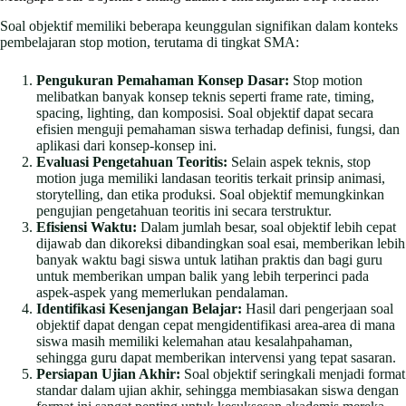
Soal objektif memiliki beberapa keunggulan signifikan dalam konteks
pembelajaran stop motion, terutama di tingkat SMA:
Pengukuran Pemahaman Konsep Dasar:
Stop motion
melibatkan banyak konsep teknis seperti frame rate, timing,
spacing, lighting, dan komposisi. Soal objektif dapat secara
efisien menguji pemahaman siswa terhadap definisi, fungsi, dan
aplikasi dari konsep-konsep ini.
Evaluasi Pengetahuan Teoritis:
Selain aspek teknis, stop
motion juga memiliki landasan teoritis terkait prinsip animasi,
storytelling, dan etika produksi. Soal objektif memungkinkan
pengujian pengetahuan teoritis ini secara terstruktur.
Efisiensi Waktu:
Dalam jumlah besar, soal objektif lebih cepat
dijawab dan dikoreksi dibandingkan soal esai, memberikan lebih
banyak waktu bagi siswa untuk latihan praktis dan bagi guru
untuk memberikan umpan balik yang lebih terperinci pada
aspek-aspek yang memerlukan pendalaman.
Identifikasi Kesenjangan Belajar:
Hasil dari pengerjaan soal
objektif dapat dengan cepat mengidentifikasi area-area di mana
siswa masih memiliki kelemahan atau kesalahpahaman,
sehingga guru dapat memberikan intervensi yang tepat sasaran.
Persiapan Ujian Akhir:
Soal objektif seringkali menjadi format
standar dalam ujian akhir, sehingga membiasakan siswa dengan