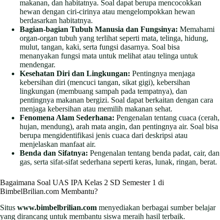
makanan, dan habitatnya. Soal dapat berupa mencocokkan
hewan dengan ciri-cirinya atau mengelompokkan hewan
berdasarkan habitatnya.
Bagian-bagian Tubuh Manusia dan Fungsinya:
Memahami
organ-organ tubuh yang terlihat seperti mata, telinga, hidung,
mulut, tangan, kaki, serta fungsi dasarnya. Soal bisa
menanyakan fungsi mata untuk melihat atau telinga untuk
mendengar.
Kesehatan Diri dan Lingkungan:
Pentingnya menjaga
kebersihan diri (mencuci tangan, sikat gigi), kebersihan
lingkungan (membuang sampah pada tempatnya), dan
pentingnya makanan bergizi. Soal dapat berkaitan dengan cara
menjaga kebersihan atau memilih makanan sehat.
Fenomena Alam Sederhana:
Pengenalan tentang cuaca (cerah,
hujan, mendung), arah mata angin, dan pentingnya air. Soal bisa
berupa mengidentifikasi jenis cuaca dari deskripsi atau
menjelaskan manfaat air.
Benda dan Sifatnya:
Pengenalan tentang benda padat, cair, dan
gas, serta sifat-sifat sederhana seperti keras, lunak, ringan, berat.
Bagaimana Soal UAS IPA Kelas 2 SD Semester 1 di
BimbelBrilian.com Membantu?
Situs
www.bimbelbrilian.com
menyediakan berbagai sumber belajar
yang dirancang untuk membantu siswa meraih hasil terbaik.