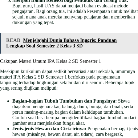
Menjadi Bahan Refleksi bagi Pendidik dan Orang Tua:
Bagi guru, hasil UAS dapat menjadi bahan evaluasi metode
pengajaran. Bagi orang tua, ini adalah kesempatan untuk melihat
sejauh mana anak mereka menyerap pelajaran dan memberikan
dukungan yang tepat.
READ
Menjelajahi Dunia Bahasa Inggris: Panduan
Lengkap Soal Semester 2 Kelas 3 SD
Cakupan Materi Umum IPA Kelas 2 SD Semester 1
Meskipun kurikulum dapat sedikit bervariasi antar sekolah, umumnya
materi IPA Kelas 2 SD Semester 1 berfokus pada pengamatan
langsung terhadap lingkungan sekitar dan diri sendiri. Beberapa topik
yang sering diujikan meliputi:
Bagian-bagian Tubuh Tumbuhan dan Fungsinya:
Siswa
diajarkan mengenai akar, batang, daun, bunga, dan buah, serta
peran masing-masing bagian dalam kehidupan tumbuhan.
Contoh soal bisa berupa mengidentifikasi bagian tumbuhan dari
gambar atau menjelaskan fungsi akar.
Jenis-jenis Hewan dan Ciri-cirinya:
Pengenalan berbagai jenis
hewan (misalnya, hewan darat, air, udara), cara bergerak,