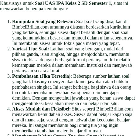
Khususnya untuk
Soal UAS IPA Kelas 2 SD Semester 1
, situs ini
menawarkan beberapa keuntungan:
Kumpulan Soal yang Relevan:
Soal-soal yang disajikan di
BimbelBrilian.com umumnya disusun berdasarkan kurikulum
yang berlaku, sehingga siswa dapat berlatih dengan soal-soal
yang kemungkinan besar akan muncul dalam ujian sebenarnya.
Ini membantu siswa untuk fokus pada materi yang tepat.
Variasi Tipe Soal:
Latihan soal yang beragam, mulai dari
pilihan ganda, isian singkat, hingga menjodohkan, membantu
siswa terbiasa dengan berbagai format pertanyaan. Ini melatih
kemampuan mereka dalam memahami instruksi dan menjawab
pertanyaan secara akurat.
Pembahasan (Jika Tersedia):
Beberapa sumber latihan soal
yang baik biasanya menyertakan kunci jawaban atau bahkan
pembahasan singkat. Ini sangat berharga bagi siswa dan orang
tua untuk memahami jawaban yang benar dan mengapa
demikian. Dengan mengetahui jawaban yang benar, siswa dapat
mengidentifikasi kesalahan mereka dan belajar dari situ.
Akses Mudah dan Fleksibel:
Situs seperti BimbelBrilian.com
menawarkan kemudahan akses. Siswa dapat belajar kapan saja
dan di mana saja, sesuai dengan jadwal dan kecepatan belajar
mereka. Ini sangat membantu bagi orang tua yang ingin
memberikan tambahan materi belajar di rumah.