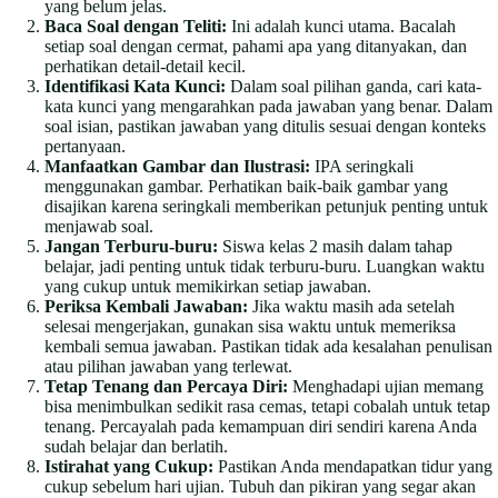
yang belum jelas.
Baca Soal dengan Teliti:
Ini adalah kunci utama. Bacalah
setiap soal dengan cermat, pahami apa yang ditanyakan, dan
perhatikan detail-detail kecil.
Identifikasi Kata Kunci:
Dalam soal pilihan ganda, cari kata-
kata kunci yang mengarahkan pada jawaban yang benar. Dalam
soal isian, pastikan jawaban yang ditulis sesuai dengan konteks
pertanyaan.
Manfaatkan Gambar dan Ilustrasi:
IPA seringkali
menggunakan gambar. Perhatikan baik-baik gambar yang
disajikan karena seringkali memberikan petunjuk penting untuk
menjawab soal.
Jangan Terburu-buru:
Siswa kelas 2 masih dalam tahap
belajar, jadi penting untuk tidak terburu-buru. Luangkan waktu
yang cukup untuk memikirkan setiap jawaban.
Periksa Kembali Jawaban:
Jika waktu masih ada setelah
selesai mengerjakan, gunakan sisa waktu untuk memeriksa
kembali semua jawaban. Pastikan tidak ada kesalahan penulisan
atau pilihan jawaban yang terlewat.
Tetap Tenang dan Percaya Diri:
Menghadapi ujian memang
bisa menimbulkan sedikit rasa cemas, tetapi cobalah untuk tetap
tenang. Percayalah pada kemampuan diri sendiri karena Anda
sudah belajar dan berlatih.
Istirahat yang Cukup:
Pastikan Anda mendapatkan tidur yang
cukup sebelum hari ujian. Tubuh dan pikiran yang segar akan