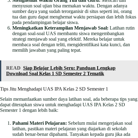
Menghemat Waktu Orang Tua dan Guru:
Mencari dan
menyusun soal ujian bisa memakan waktu. Dengan adanya
sumber daya yang sudah terorganisir di situs seperti ini, orang
tua dan guru dapat menghemat waktu persiapan dan lebih fokus
pada pendampingan belajar siswa.
Meningkatkan Keterampilan Menjawab Soal:
Latihan rutin
dengan soal-soal UAS membantu siswa mengembangkan
strategi menjawab soal yang efektif. Mereka belajar untuk
membaca soal dengan teliti, mengidentifikasi kata kunci, dan
memilih jawaban yang paling tepat.
READ
Siap Belajar Lebih Seru: Panduan Lengkap
Download Soal Kelas 1 SD Semester 2 Tematik
Tips Jitu Menghadapi UAS IPA Kelas 2 SD Semester 1
Selain memanfaatkan sumber daya latihan soal, ada beberapa tips yang
dapat diterapkan siswa untuk menghadapi UAS IPA Kelas 2 SD
Semester 1 dengan lebih baik:
Pahami Materi Pelajaran:
Sebelum mulai mengerjakan soal
latihan, pastikan materi pelajaran yang diajarkan di sekolah
sudah benar-benar dipahami. Tanyakan kepada guru jika ada