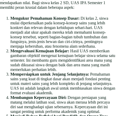
mendapatkan nilai. Bagi siswa kelas 2 SD, UAS IPA Semester 1
memiliki peran krusial dalam beberapa aspek:
Mengukur Pemahaman Konsep Dasar:
Di kelas 2, siswa
mulai diperkenalkan pada konsep-konsep sains yang lebih
konkret dan relevan dengan kehidupan sehari-hari. UAS
menjadi alat ukur apakah mereka telah memahami konsep-
konsep tersebut, seperti bagian-bagian tubuh tumbuhan dan
fungsinya, jenis-jenis hewan dan ciri-cirinya, pentingnya
menjaga kebersihan, atau fenomena alam sederhana.
Mengevaluasi Kemajuan Belajar:
Hasil UAS memberikan
gambaran objektif mengenai kemajuan belajar siswa selama satu
semester. Ini membantu guru mengidentifikasi area mana yang
sudah dikuasai siswa dengan baik dan area mana yang masih
memerlukan perhatian lebih.
Mempersiapkan untuk Jenjang Selanjutnya:
Pemahaman
sains yang kuat di tingkat dasar akan menjadi fondasi penting
untuk materi sains yang lebih kompleks di jenjang selanjutnya.
UAS ini adalah langkah awal untuk membiasakan siswa dengan
format evaluasi akademik.
Membangun Kepercayaan Diri:
Dengan persiapan yang
matang melalui latihan soal, siswa akan merasa lebih percaya
diri saat menghadapi ujian sebenarnya. Kepercayaan diri ini
sangat penting untuk performa akademik yang optimal.