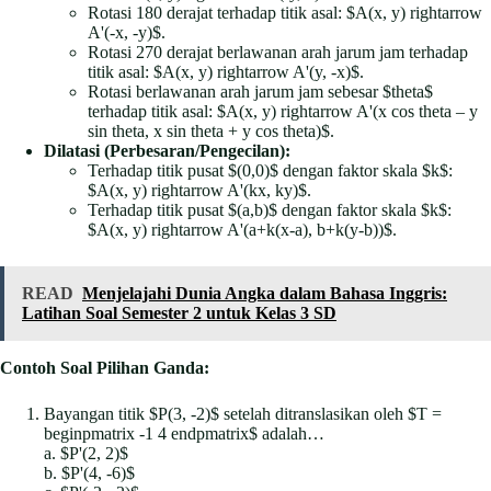
Rotasi 180 derajat terhadap titik asal: $A(x, y) rightarrow
A'(-x, -y)$.
Rotasi 270 derajat berlawanan arah jarum jam terhadap
titik asal: $A(x, y) rightarrow A'(y, -x)$.
Rotasi berlawanan arah jarum jam sebesar $theta$
terhadap titik asal: $A(x, y) rightarrow A'(x cos theta – y
sin theta, x sin theta + y cos theta)$.
Dilatasi (Perbesaran/Pengecilan):
Terhadap titik pusat $(0,0)$ dengan faktor skala $k$:
$A(x, y) rightarrow A'(kx, ky)$.
Terhadap titik pusat $(a,b)$ dengan faktor skala $k$:
$A(x, y) rightarrow A'(a+k(x-a), b+k(y-b))$.
READ
Menjelajahi Dunia Angka dalam Bahasa Inggris:
Latihan Soal Semester 2 untuk Kelas 3 SD
Contoh Soal Pilihan Ganda:
Bayangan titik $P(3, -2)$ setelah ditranslasikan oleh $T =
beginpmatrix -1 4 endpmatrix$ adalah…
a. $P'(2, 2)$
b. $P'(4, -6)$