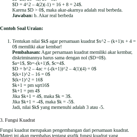
$D = 4^2 – 4(2)(-1) = 16 + 8 = 24$.
Karena $D > 0$, maka akar-akarnya adalah real berbeda.
Jawaban:
b. Akar real berbeda
Contoh Soal Uraian:
Tentukan nilai $k$ agar persamaan kuadrat $x^2 – (k+1)x + 4 =
0$ memiliki akar kembar!
Pembahasan:
Agar persamaan kuadrat memiliki akar kembar,
diskriminannya harus sama dengan nol ($D=0$).
$a=1$, $b=-(k+1)$, $c=4$.
$D = b^2 – 4ac = (-(k+1))^2 – 4(1)(4) = 0$
$(k+1)^2 – 16 = 0$
$(k+1)^2 = 16$
$k+1 = pm sqrt16$
$k+1 = pm 4$
Jika $k+1 = 4$, maka $k = 3$.
Jika $k+1 = -4$, maka $k = -5$.
Jadi, nilai $k$ yang memenuhi adalah 3 atau -5.
3. Fungsi Kuadrat
Fungsi kuadrat merupakan pengembangan dari persamaan kuadrat.
Materi ini akan membahas tentang grafik fungsi kuadrat yang