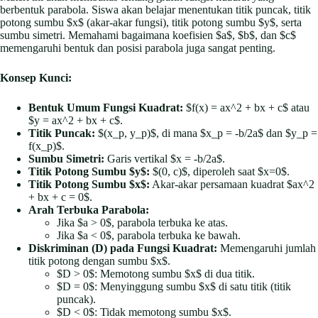
berbentuk parabola. Siswa akan belajar menentukan titik puncak, titik
potong sumbu $x$ (akar-akar fungsi), titik potong sumbu $y$, serta
sumbu simetri. Memahami bagaimana koefisien $a$, $b$, dan $c$
memengaruhi bentuk dan posisi parabola juga sangat penting.
Konsep Kunci:
Bentuk Umum Fungsi Kuadrat:
$f(x) = ax^2 + bx + c$ atau
$y = ax^2 + bx + c$.
Titik Puncak:
$(x_p, y_p)$, di mana $x_p = -b/2a$ dan $y_p =
f(x_p)$.
Sumbu Simetri:
Garis vertikal $x = -b/2a$.
Titik Potong Sumbu $y$:
$(0, c)$, diperoleh saat $x=0$.
Titik Potong Sumbu $x$:
Akar-akar persamaan kuadrat $ax^2
+ bx + c = 0$.
Arah Terbuka Parabola:
Jika $a > 0$, parabola terbuka ke atas.
Jika $a < 0$, parabola terbuka ke bawah.
Diskriminan (D) pada Fungsi Kuadrat:
Memengaruhi jumlah
titik potong dengan sumbu $x$.
$D > 0$: Memotong sumbu $x$ di dua titik.
$D = 0$: Menyinggung sumbu $x$ di satu titik (titik
puncak).
$D < 0$: Tidak memotong sumbu $x$.