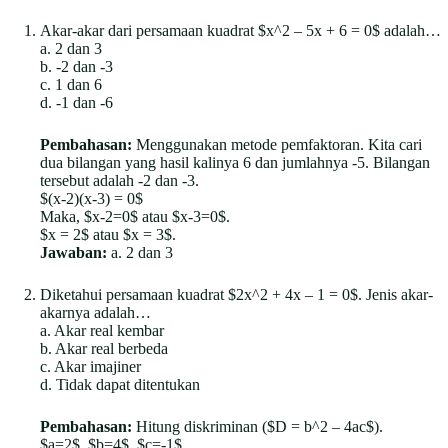
Akar-akar dari persamaan kuadrat $x^2 – 5x + 6 = 0$ adalah…
a. 2 dan 3
b. -2 dan -3
c. 1 dan 6
d. -1 dan -6
Pembahasan:
Menggunakan metode pemfaktoran. Kita cari
dua bilangan yang hasil kalinya 6 dan jumlahnya -5. Bilangan
tersebut adalah -2 dan -3.
$(x-2)(x-3) = 0$
Maka, $x-2=0$ atau $x-3=0$.
$x = 2$ atau $x = 3$.
Jawaban:
a. 2 dan 3
Diketahui persamaan kuadrat $2x^2 + 4x – 1 = 0$. Jenis akar-
akarnya adalah…
a. Akar real kembar
b. Akar real berbeda
c. Akar imajiner
d. Tidak dapat ditentukan
Pembahasan:
Hitung diskriminan ($D = b^2 – 4ac$).
$a=2$, $b=4$, $c=-1$.