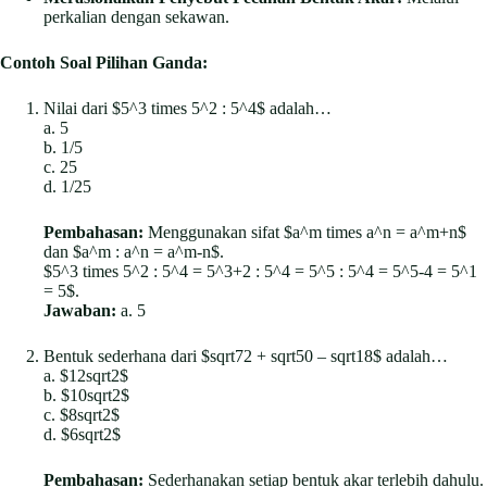
perkalian dengan sekawan.
Contoh Soal Pilihan Ganda:
Nilai dari $5^3 times 5^2 : 5^4$ adalah…
a. 5
b. 1/5
c. 25
d. 1/25
Pembahasan:
Menggunakan sifat $a^m times a^n = a^m+n$
dan $a^m : a^n = a^m-n$.
$5^3 times 5^2 : 5^4 = 5^3+2 : 5^4 = 5^5 : 5^4 = 5^5-4 = 5^1
= 5$.
Jawaban:
a. 5
Bentuk sederhana dari $sqrt72 + sqrt50 – sqrt18$ adalah…
a. $12sqrt2$
b. $10sqrt2$
c. $8sqrt2$
d. $6sqrt2$
Pembahasan:
Sederhanakan setiap bentuk akar terlebih dahulu.