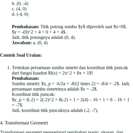
b. (0, -4)
c. (4, 0)
d. (-4, 0)
Pembahasan:
Titik potong sumbu $y$ diperoleh saat $x=0$.
$y = -(0)^2 + 4 = 0 + 4 = 4$.
Jadi, titik potongnya adalah (0, 4).
Jawaban:
a. (0, 4)
Contoh Soal Uraian:
Tentukan persamaan sumbu simetri dan koordinat titik puncak
dari fungsi kuadrat $f(x) = 2x^2 + 8x + 1$!
Pembahasan:
Sumbu simetri: $x_p = -b/2a = -8/(2 times 2) = -8/4 = -2$. Jadi,
persamaan sumbu simetrinya adalah $x = -2$.
Koordinat titik puncak:
$y_p = f(-2) = 2(-2)^2 + 8(-2) + 1 = 2(4) – 16 + 1 = 8 – 16 + 1
= -7$.
Jadi, koordinat titik puncaknya adalah (-2, -7).
4. Transformasi Geometri
Transformasi geometri mempelajari perubahan posisi, ukuran, dan