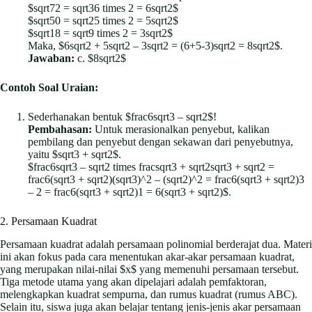
$sqrt72 = sqrt36 times 2 = 6sqrt2$
$sqrt50 = sqrt25 times 2 = 5sqrt2$
$sqrt18 = sqrt9 times 2 = 3sqrt2$
Maka, $6sqrt2 + 5sqrt2 – 3sqrt2 = (6+5-3)sqrt2 = 8sqrt2$.
Jawaban:
c. $8sqrt2$
Contoh Soal Uraian:
Sederhanakan bentuk $frac6sqrt3 – sqrt2$!
Pembahasan:
Untuk merasionalkan penyebut, kalikan
pembilang dan penyebut dengan sekawan dari penyebutnya,
yaitu $sqrt3 + sqrt2$.
$frac6sqrt3 – sqrt2 times fracsqrt3 + sqrt2sqrt3 + sqrt2 =
frac6(sqrt3 + sqrt2)(sqrt3)^2 – (sqrt2)^2 = frac6(sqrt3 + sqrt2)3
– 2 = frac6(sqrt3 + sqrt2)1 = 6(sqrt3 + sqrt2)$.
2. Persamaan Kuadrat
Persamaan kuadrat adalah persamaan polinomial berderajat dua. Materi
ini akan fokus pada cara menentukan akar-akar persamaan kuadrat,
yang merupakan nilai-nilai $x$ yang memenuhi persamaan tersebut.
Tiga metode utama yang akan dipelajari adalah pemfaktoran,
melengkapkan kuadrat sempurna, dan rumus kuadrat (rumus ABC).
Selain itu, siswa juga akan belajar tentang jenis-jenis akar persamaan