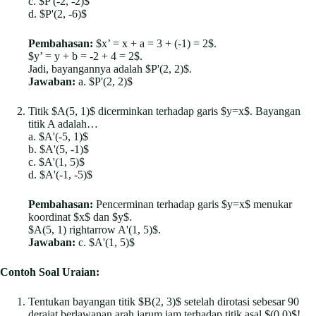
c. $P'(-2, -2)$
d. $P'(2, -6)$
Pembahasan:
$x’ = x + a = 3 + (-1) = 2$.
$y’ = y + b = -2 + 4 = 2$.
Jadi, bayangannya adalah $P'(2, 2)$.
Jawaban:
a. $P'(2, 2)$
Titik $A(5, 1)$ dicerminkan terhadap garis $y=x$. Bayangan
titik A adalah…
a. $A'(-5, 1)$
b. $A'(5, -1)$
c. $A'(1, 5)$
d. $A'(-1, -5)$
Pembahasan:
Pencerminan terhadap garis $y=x$ menukar
koordinat $x$ dan $y$.
$A(5, 1) rightarrow A'(1, 5)$.
Jawaban:
c. $A'(1, 5)$
Contoh Soal Uraian:
Tentukan bayangan titik $B(2, 3)$ setelah dirotasi sebesar 90
derajat berlawanan arah jarum jam terhadap titik asal $(0,0)$!