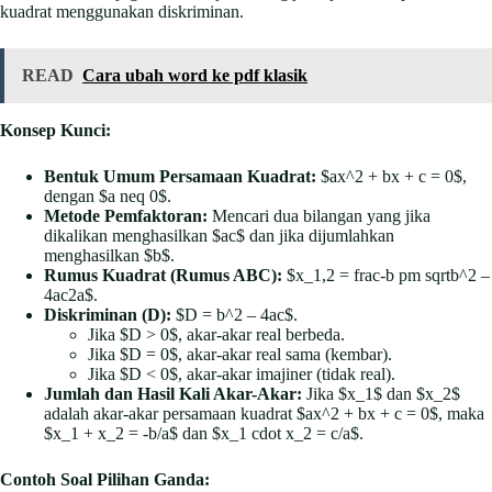
kuadrat menggunakan diskriminan.
READ
Cara ubah word ke pdf klasik
Konsep Kunci:
Bentuk Umum Persamaan Kuadrat:
$ax^2 + bx + c = 0$,
dengan $a neq 0$.
Metode Pemfaktoran:
Mencari dua bilangan yang jika
dikalikan menghasilkan $ac$ dan jika dijumlahkan
menghasilkan $b$.
Rumus Kuadrat (Rumus ABC):
$x_1,2 = frac-b pm sqrtb^2 –
4ac2a$.
Diskriminan (D):
$D = b^2 – 4ac$.
Jika $D > 0$, akar-akar real berbeda.
Jika $D = 0$, akar-akar real sama (kembar).
Jika $D < 0$, akar-akar imajiner (tidak real).
Jumlah dan Hasil Kali Akar-Akar:
Jika $x_1$ dan $x_2$
adalah akar-akar persamaan kuadrat $ax^2 + bx + c = 0$, maka
$x_1 + x_2 = -b/a$ dan $x_1 cdot x_2 = c/a$.
Contoh Soal Pilihan Ganda: