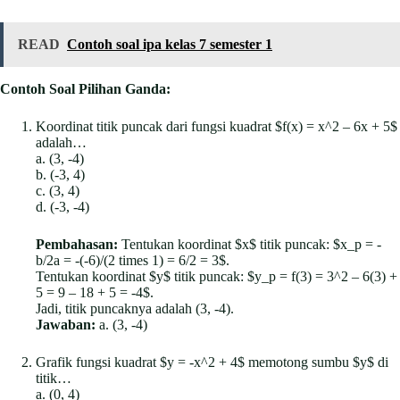
READ
Contoh soal ipa kelas 7 semester 1
Contoh Soal Pilihan Ganda:
Koordinat titik puncak dari fungsi kuadrat $f(x) = x^2 – 6x + 5$
adalah…
a. (3, -4)
b. (-3, 4)
c. (3, 4)
d. (-3, -4)
Pembahasan:
Tentukan koordinat $x$ titik puncak: $x_p = -
b/2a = -(-6)/(2 times 1) = 6/2 = 3$.
Tentukan koordinat $y$ titik puncak: $y_p = f(3) = 3^2 – 6(3) +
5 = 9 – 18 + 5 = -4$.
Jadi, titik puncaknya adalah (3, -4).
Jawaban:
a. (3, -4)
Grafik fungsi kuadrat $y = -x^2 + 4$ memotong sumbu $y$ di
titik…
a. (0, 4)