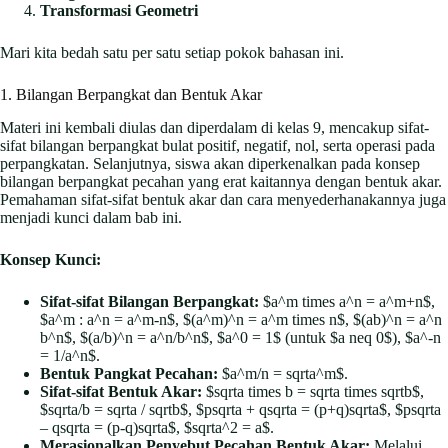
Transformasi Geometri
Mari kita bedah satu per satu setiap pokok bahasan ini.
1. Bilangan Berpangkat dan Bentuk Akar
Materi ini kembali diulas dan diperdalam di kelas 9, mencakup sifat-
sifat bilangan berpangkat bulat positif, negatif, nol, serta operasi pada
perpangkatan. Selanjutnya, siswa akan diperkenalkan pada konsep
bilangan berpangkat pecahan yang erat kaitannya dengan bentuk akar.
Pemahaman sifat-sifat bentuk akar dan cara menyederhanakannya juga
menjadi kunci dalam bab ini.
Konsep Kunci:
Sifat-sifat Bilangan Berpangkat:
$a^m times a^n = a^m+n$,
$a^m : a^n = a^m-n$, $(a^m)^n = a^m times n$, $(ab)^n = a^n
b^n$, $(a/b)^n = a^n/b^n$, $a^0 = 1$ (untuk $a neq 0$), $a^-n
= 1/a^n$.
Bentuk Pangkat Pecahan:
$a^m/n = sqrta^m$.
Sifat-sifat Bentuk Akar:
$sqrta times b = sqrta times sqrtb$,
$sqrta/b = sqrta / sqrtb$, $psqrta + qsqrta = (p+q)sqrta$, $psqrta
– qsqrta = (p-q)sqrta$, $sqrta^2 = a$.
Merasionalkan Penyebut Pecahan Bentuk Akar:
Melalui