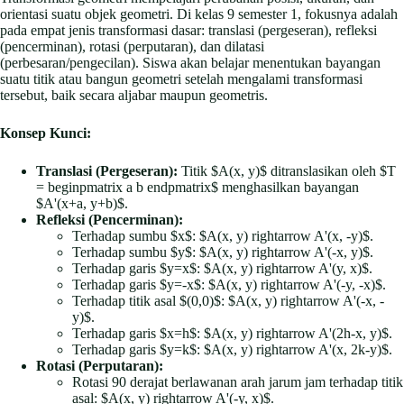
orientasi suatu objek geometri. Di kelas 9 semester 1, fokusnya adalah
pada empat jenis transformasi dasar: translasi (pergeseran), refleksi
(pencerminan), rotasi (perputaran), dan dilatasi
(perbesaran/pengecilan). Siswa akan belajar menentukan bayangan
suatu titik atau bangun geometri setelah mengalami transformasi
tersebut, baik secara aljabar maupun geometris.
Konsep Kunci:
Translasi (Pergeseran):
Titik $A(x, y)$ ditranslasikan oleh $T
= beginpmatrix a b endpmatrix$ menghasilkan bayangan
$A'(x+a, y+b)$.
Refleksi (Pencerminan):
Terhadap sumbu $x$: $A(x, y) rightarrow A'(x, -y)$.
Terhadap sumbu $y$: $A(x, y) rightarrow A'(-x, y)$.
Terhadap garis $y=x$: $A(x, y) rightarrow A'(y, x)$.
Terhadap garis $y=-x$: $A(x, y) rightarrow A'(-y, -x)$.
Terhadap titik asal $(0,0)$: $A(x, y) rightarrow A'(-x, -
y)$.
Terhadap garis $x=h$: $A(x, y) rightarrow A'(2h-x, y)$.
Terhadap garis $y=k$: $A(x, y) rightarrow A'(x, 2k-y)$.
Rotasi (Perputaran):
Rotasi 90 derajat berlawanan arah jarum jam terhadap titik
asal: $A(x, y) rightarrow A'(-y, x)$.