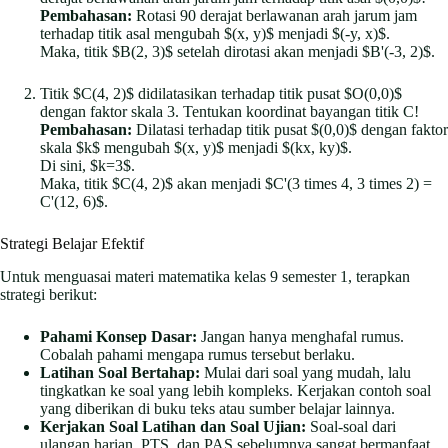
Pembahasan:
Rotasi 90 derajat berlawanan arah jarum jam
terhadap titik asal mengubah $(x, y)$ menjadi $(-y, x)$.
Maka, titik $B(2, 3)$ setelah dirotasi akan menjadi $B'(-3, 2)$.
Titik $C(4, 2)$ didilatasikan terhadap titik pusat $O(0,0)$
dengan faktor skala 3. Tentukan koordinat bayangan titik C!
Pembahasan:
Dilatasi terhadap titik pusat $(0,0)$ dengan faktor
skala $k$ mengubah $(x, y)$ menjadi $(kx, ky)$.
Di sini, $k=3$.
Maka, titik $C(4, 2)$ akan menjadi $C'(3 times 4, 3 times 2) =
C'(12, 6)$.
Strategi Belajar Efektif
Untuk menguasai materi matematika kelas 9 semester 1, terapkan
strategi berikut:
Pahami Konsep Dasar:
Jangan hanya menghafal rumus.
Cobalah pahami mengapa rumus tersebut berlaku.
Latihan Soal Bertahap:
Mulai dari soal yang mudah, lalu
tingkatkan ke soal yang lebih kompleks. Kerjakan contoh soal
yang diberikan di buku teks atau sumber belajar lainnya.
Kerjakan Soal Latihan dan Soal Ujian:
Soal-soal dari
ulangan harian, PTS, dan PAS sebelumnya sangat bermanfaat