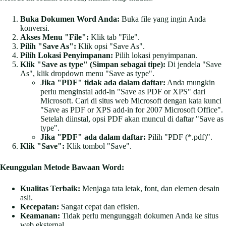
Buka Dokumen Word Anda:
Buka file yang ingin Anda
konversi.
Akses Menu "File":
Klik tab "File".
Pilih "Save As":
Klik opsi "Save As".
Pilih Lokasi Penyimpanan:
Pilih lokasi penyimpanan.
Klik "Save as type" (Simpan sebagai tipe):
Di jendela "Save
As", klik dropdown menu "Save as type".
Jika "PDF" tidak ada dalam daftar:
Anda mungkin
perlu menginstal add-in "Save as PDF or XPS" dari
Microsoft. Cari di situs web Microsoft dengan kata kunci
"Save as PDF or XPS add-in for 2007 Microsoft Office".
Setelah diinstal, opsi PDF akan muncul di daftar "Save as
type".
Jika "PDF" ada dalam daftar:
Pilih "PDF (*.pdf)".
Klik "Save":
Klik tombol "Save".
Keunggulan Metode Bawaan Word:
Kualitas Terbaik:
Menjaga tata letak, font, dan elemen desain
asli.
Kecepatan:
Sangat cepat dan efisien.
Keamanan:
Tidak perlu mengunggah dokumen Anda ke situs
web eksternal.