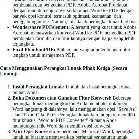
pembuatan dan pengeditan PDF. Adobe Acrobat Pro dapat
dengan mudah mengkonversi dokumen Word ke PDF dengan
banyak opsi kontrol, termasuk optimasi, keamanan, dan
penggabungan file. Namun, ini adalah perangkat lunak berbayar.
Wondershare PDFelement:
Alternatif yang kuat untuk Adobe
Acrobat, menawarkan konversi Word ke PDF, pengeditan PDF,
pembuatan formulir, dan fitur lainnya dengan harga yang lebih
terjangkau.
Foxit PhantomPDF:
Pilihan lain yang populer dengan fitur
lengkap untuk manajemen PDF.
Cara Menggunakan Perangkat Lunak Pihak Ketiga (Secara
Umum):
Instal Perangkat Lunak:
Unduh dan instal perangkat lunak
pilihan Anda.
Buka Dokumen atau Gunakan Fitur Konversi:
Beberapa
perangkat lunak memungkinkan Anda membuka dokumen
Word langsung di dalamnya, lalu menggunakan opsi "Save As"
atau "Export" ke PDF. Perangkat lunak lain mungkin memiliki
fitur khusus "Word to PDF Converter" di mana Anda
mengunggah file Word dan memilih opsi konversi.
Atur Opsi Konversi:
Seperti pada Microsoft Word, perangkat
lunak ini biasanya menawarkan berbagai pengaturan untuk