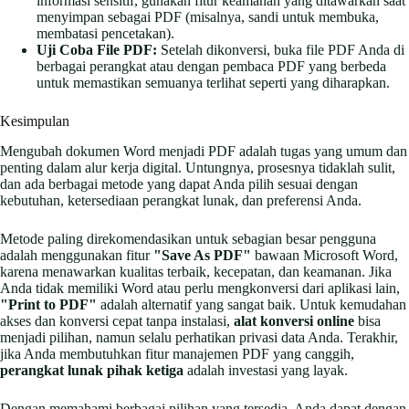
informasi sensitif, gunakan fitur keamanan yang ditawarkan saat
menyimpan sebagai PDF (misalnya, sandi untuk membuka,
membatasi pencetakan).
Uji Coba File PDF:
Setelah dikonversi, buka file PDF Anda di
berbagai perangkat atau dengan pembaca PDF yang berbeda
untuk memastikan semuanya terlihat seperti yang diharapkan.
Kesimpulan
Mengubah dokumen Word menjadi PDF adalah tugas yang umum dan
penting dalam alur kerja digital. Untungnya, prosesnya tidaklah sulit,
dan ada berbagai metode yang dapat Anda pilih sesuai dengan
kebutuhan, ketersediaan perangkat lunak, dan preferensi Anda.
Metode paling direkomendasikan untuk sebagian besar pengguna
adalah menggunakan fitur
"Save As PDF"
bawaan Microsoft Word,
karena menawarkan kualitas terbaik, kecepatan, dan keamanan. Jika
Anda tidak memiliki Word atau perlu mengkonversi dari aplikasi lain,
"Print to PDF"
adalah alternatif yang sangat baik. Untuk kemudahan
akses dan konversi cepat tanpa instalasi,
alat konversi online
bisa
menjadi pilihan, namun selalu perhatikan privasi data Anda. Terakhir,
jika Anda membutuhkan fitur manajemen PDF yang canggih,
perangkat lunak pihak ketiga
adalah investasi yang layak.
Dengan memahami berbagai pilihan yang tersedia, Anda dapat dengan