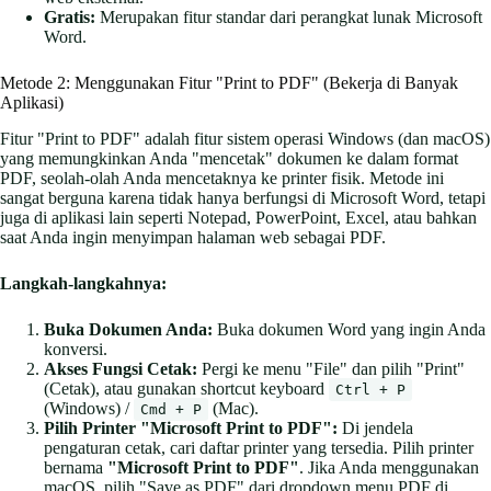
Gratis:
Merupakan fitur standar dari perangkat lunak Microsoft
Word.
Metode 2: Menggunakan Fitur "Print to PDF" (Bekerja di Banyak
Aplikasi)
Fitur "Print to PDF" adalah fitur sistem operasi Windows (dan macOS)
yang memungkinkan Anda "mencetak" dokumen ke dalam format
PDF, seolah-olah Anda mencetaknya ke printer fisik. Metode ini
sangat berguna karena tidak hanya berfungsi di Microsoft Word, tetapi
juga di aplikasi lain seperti Notepad, PowerPoint, Excel, atau bahkan
saat Anda ingin menyimpan halaman web sebagai PDF.
Langkah-langkahnya:
Buka Dokumen Anda:
Buka dokumen Word yang ingin Anda
konversi.
Akses Fungsi Cetak:
Pergi ke menu "File" dan pilih "Print"
(Cetak), atau gunakan shortcut keyboard
Ctrl + P
(Windows) /
(Mac).
Cmd + P
Pilih Printer "Microsoft Print to PDF":
Di jendela
pengaturan cetak, cari daftar printer yang tersedia. Pilih printer
bernama
"Microsoft Print to PDF"
. Jika Anda menggunakan
macOS, pilih "Save as PDF" dari dropdown menu PDF di