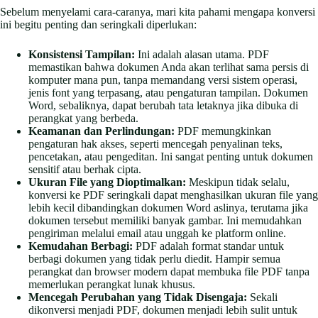
Sebelum menyelami cara-caranya, mari kita pahami mengapa konversi
ini begitu penting dan seringkali diperlukan:
Konsistensi Tampilan:
Ini adalah alasan utama. PDF
memastikan bahwa dokumen Anda akan terlihat sama persis di
komputer mana pun, tanpa memandang versi sistem operasi,
jenis font yang terpasang, atau pengaturan tampilan. Dokumen
Word, sebaliknya, dapat berubah tata letaknya jika dibuka di
perangkat yang berbeda.
Keamanan dan Perlindungan:
PDF memungkinkan
pengaturan hak akses, seperti mencegah penyalinan teks,
pencetakan, atau pengeditan. Ini sangat penting untuk dokumen
sensitif atau berhak cipta.
Ukuran File yang Dioptimalkan:
Meskipun tidak selalu,
konversi ke PDF seringkali dapat menghasilkan ukuran file yang
lebih kecil dibandingkan dokumen Word aslinya, terutama jika
dokumen tersebut memiliki banyak gambar. Ini memudahkan
pengiriman melalui email atau unggah ke platform online.
Kemudahan Berbagi:
PDF adalah format standar untuk
berbagi dokumen yang tidak perlu diedit. Hampir semua
perangkat dan browser modern dapat membuka file PDF tanpa
memerlukan perangkat lunak khusus.
Mencegah Perubahan yang Tidak Disengaja:
Sekali
dikonversi menjadi PDF, dokumen menjadi lebih sulit untuk