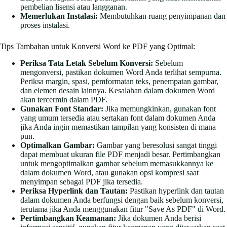
pembelian lisensi atau langganan.
Memerlukan Instalasi:
Membutuhkan ruang penyimpanan dan
proses instalasi.
Tips Tambahan untuk Konversi Word ke PDF yang Optimal:
Periksa Tata Letak Sebelum Konversi:
Sebelum
mengonversi, pastikan dokumen Word Anda terlihat sempurna.
Periksa margin, spasi, pemformatan teks, penempatan gambar,
dan elemen desain lainnya. Kesalahan dalam dokumen Word
akan tercermin dalam PDF.
Gunakan Font Standar:
Jika memungkinkan, gunakan font
yang umum tersedia atau sertakan font dalam dokumen Anda
jika Anda ingin memastikan tampilan yang konsisten di mana
pun.
Optimalkan Gambar:
Gambar yang beresolusi sangat tinggi
dapat membuat ukuran file PDF menjadi besar. Pertimbangkan
untuk mengoptimalkan gambar sebelum memasukkannya ke
dalam dokumen Word, atau gunakan opsi kompresi saat
menyimpan sebagai PDF jika tersedia.
Periksa Hyperlink dan Tautan:
Pastikan hyperlink dan tautan
dalam dokumen Anda berfungsi dengan baik sebelum konversi,
terutama jika Anda menggunakan fitur "Save As PDF" di Word.
Pertimbangkan Keamanan:
Jika dokumen Anda berisi