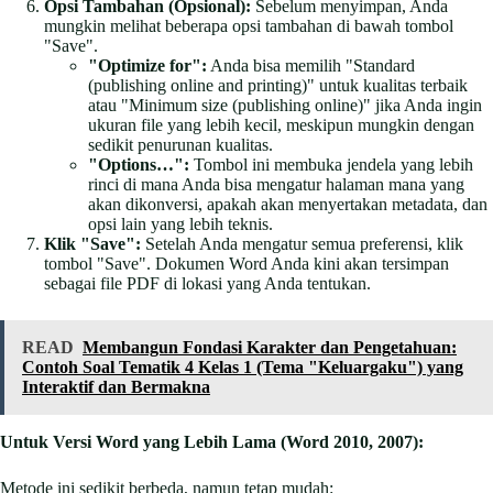
Opsi Tambahan (Opsional):
Sebelum menyimpan, Anda
mungkin melihat beberapa opsi tambahan di bawah tombol
"Save".
"Optimize for":
Anda bisa memilih "Standard
(publishing online and printing)" untuk kualitas terbaik
atau "Minimum size (publishing online)" jika Anda ingin
ukuran file yang lebih kecil, meskipun mungkin dengan
sedikit penurunan kualitas.
"Options…":
Tombol ini membuka jendela yang lebih
rinci di mana Anda bisa mengatur halaman mana yang
akan dikonversi, apakah akan menyertakan metadata, dan
opsi lain yang lebih teknis.
Klik "Save":
Setelah Anda mengatur semua preferensi, klik
tombol "Save". Dokumen Word Anda kini akan tersimpan
sebagai file PDF di lokasi yang Anda tentukan.
READ
Membangun Fondasi Karakter dan Pengetahuan:
Contoh Soal Tematik 4 Kelas 1 (Tema "Keluargaku") yang
Interaktif dan Bermakna
Untuk Versi Word yang Lebih Lama (Word 2010, 2007):
Metode ini sedikit berbeda, namun tetap mudah: