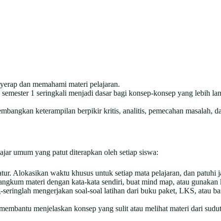
yerap dan memahami materi pelajaran.
 semester 1 seringkali menjadi dasar bagi konsep-konsep yang lebih la
angkan keterampilan berpikir kritis, analitis, pemecahan masalah, 
lajar umum yang patut diterapkan oleh setiap siswa:
atur. Alokasikan waktu khusus untuk setiap mata pelajaran, dan patuhi 
angkum materi dengan kata-kata sendiri, buat mind map, atau gunakan k
g-seringlah mengerjakan soal-soal latihan dari buku paket, LKS, atau 
embantu menjelaskan konsep yang sulit atau melihat materi dari sudu