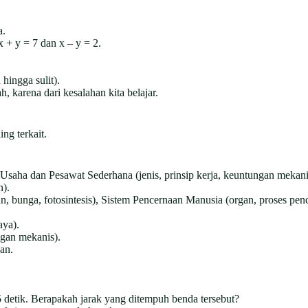
a.
 + y = 7 dan x – y = 2.
hingga sulit).
, karena dari kesalahan kita belajar.
ng terkait.
a dan Pesawat Sederhana (jenis, prinsip kerja, keuntungan mekani
n).
, bunga, fotosintesis), Sistem Pencernaan Manusia (organ, proses pen
aya).
ngan mekanis).
an.
 detik. Berapakah jarak yang ditempuh benda tersebut?