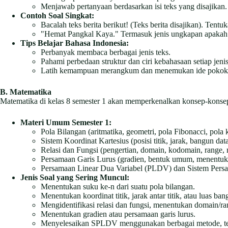
Menjawab pertanyaan berdasarkan isi teks yang disajikan.
Contoh Soal Singkat:
Bacalah teks berita berikut! (Teks berita disajikan). Tentu
"Hemat Pangkal Kaya." Termasuk jenis ungkapan apakah 
Tips Belajar Bahasa Indonesia:
Perbanyak membaca berbagai jenis teks.
Pahami perbedaan struktur dan ciri kebahasaan setiap jenis
Latih kemampuan merangkum dan menemukan ide pokok
B. Matematika
Matematika di kelas 8 semester 1 akan memperkenalkan konsep-konsep 
Materi Umum Semester 1:
Pola Bilangan (aritmatika, geometri, pola Fibonacci, pola 
Sistem Koordinat Kartesius (posisi titik, jarak, bangun dat
Relasi dan Fungsi (pengertian, domain, kodomain, range, n
Persamaan Garis Lurus (gradien, bentuk umum, menentuk
Persamaan Linear Dua Variabel (PLDV) dan Sistem Persam
Jenis Soal yang Sering Muncul:
Menentukan suku ke-n dari suatu pola bilangan.
Menentukan koordinat titik, jarak antar titik, atau luas ba
Mengidentifikasi relasi dan fungsi, menentukan domain/ra
Menentukan gradien atau persamaan garis lurus.
Menyelesaikan SPLDV menggunakan berbagai metode, ter