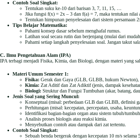
Contoh Soal Singkat:
Tentukan suku ke-10 dari barisan 3, 7, 11, 15, …
Jika fungsi f(x) = 2x – 3 dan f(a) = 7, maka tentukan nilai 
Tentukan himpunan penyelesaian dari sistem persamaan 2x
Tips Belajar Matematika:
Pahami konsep dasar sebelum menghafal rumus.
Latihan soal secara rutin dan berjenjang (mulai dari mudah 
Pahami setiap langkah penyelesaian soal. Jangan takut salah
C. Ilmu Pengetahuan Alam (IPA)
IPA terbagi menjadi Fisika, Kimia, dan Biologi, dengan materi yang sali
Materi Umum Semester 1:
Fisika:
Gerak dan Gaya (GLB, GLBB, hukum Newton), Usah
Kimia:
Zat Aditif dan Zat Adiktif (jenis, dampak kesehata
Biologi:
Struktur dan Fungsi Tumbuhan (akar, batang, daun
Jenis Soal yang Sering Muncul:
Konseptual (misal: perbedaan GLB dan GLBB, definisi g
Perhitungan (misal: kecepatan, percepatan, usaha, keuntu
Identifikasi bagian-bagian organ atau sistem tubuh/tumbuh
Analisis proses biologis atau reaksi kimia.
Menyebutkan contoh atau dampak dari zat tertentu.
Contoh Soal Singkat:
Sebuah benda bergerak dengan kecepatan 10 m/s selama 5