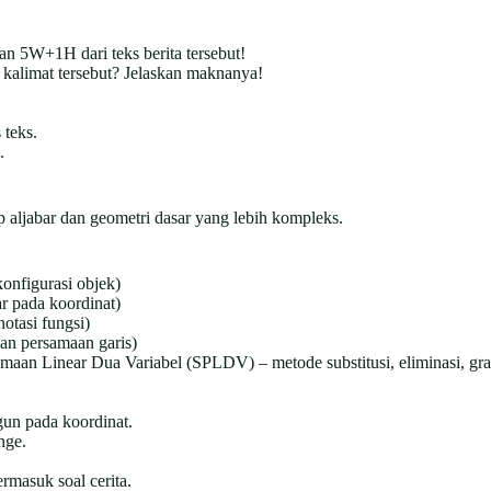
kan 5W+1H dari teks berita tersebut!
kalimat tersebut? Jelaskan maknanya!
 teks.
.
aljabar dan geometri dasar yang lebih kompleks.
konfigurasi objek)
ar pada koordinat)
otasi fungsi)
an persamaan garis)
aan Linear Dua Variabel (SPLDV) – metode substitusi, eliminasi, gra
ngun pada koordinat.
nge.
masuk soal cerita.