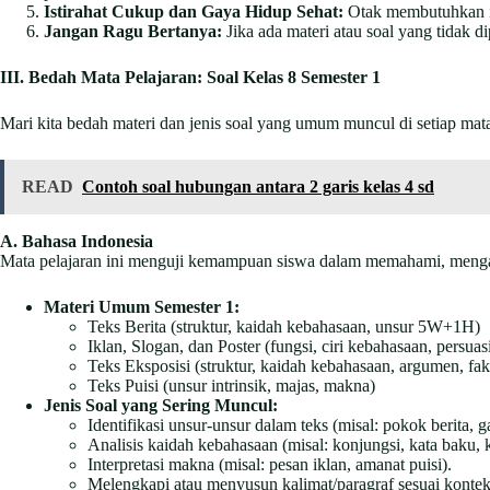
Istirahat Cukup dan Gaya Hidup Sehat:
Otak membutuhkan ist
Jangan Ragu Bertanya:
Jika ada materi atau soal yang tidak 
III. Bedah Mata Pelajaran: Soal Kelas 8 Semester 1
Mari kita bedah materi dan jenis soal yang umum muncul di setiap mata
READ
Contoh soal hubungan antara 2 garis kelas 4 sd
A. Bahasa Indonesia
Mata pelajaran ini menguji kemampuan siswa dalam memahami, mengana
Materi Umum Semester 1:
Teks Berita (struktur, kaidah kebahasaan, unsur 5W+1H)
Iklan, Slogan, dan Poster (fungsi, ciri kebahasaan, persuasi
Teks Eksposisi (struktur, kaidah kebahasaan, argumen, fak
Teks Puisi (unsur intrinsik, majas, makna)
Jenis Soal yang Sering Muncul:
Identifikasi unsur-unsur dalam teks (misal: pokok berita, g
Analisis kaidah kebahasaan (misal: konjungsi, kata baku, k
Interpretasi makna (misal: pesan iklan, amanat puisi).
Melengkapi atau menyusun kalimat/paragraf sesuai kontek