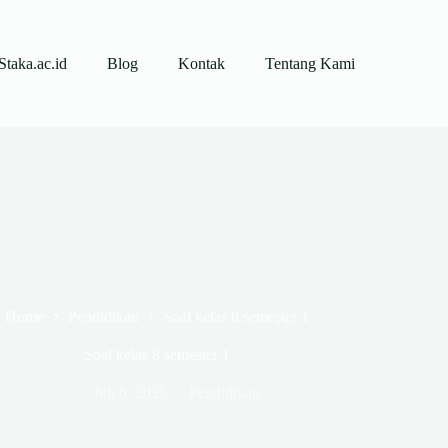
Staka.ac.id
Blog
Kontak
Tentang Kami
Home
Pendidikan
Soal kelas 8 semester 1
Soal kelas 8 semester 1
Juli 6, 2025
Pendidikan