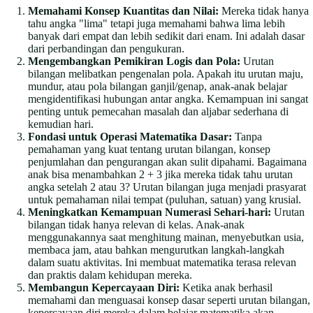
Memahami Konsep Kuantitas dan Nilai:
Mereka tidak hanya
tahu angka "lima" tetapi juga memahami bahwa lima lebih
banyak dari empat dan lebih sedikit dari enam. Ini adalah dasar
dari perbandingan dan pengukuran.
Mengembangkan Pemikiran Logis dan Pola:
Urutan
bilangan melibatkan pengenalan pola. Apakah itu urutan maju,
mundur, atau pola bilangan ganjil/genap, anak-anak belajar
mengidentifikasi hubungan antar angka. Kemampuan ini sangat
penting untuk pemecahan masalah dan aljabar sederhana di
kemudian hari.
Fondasi untuk Operasi Matematika Dasar:
Tanpa
pemahaman yang kuat tentang urutan bilangan, konsep
penjumlahan dan pengurangan akan sulit dipahami. Bagaimana
anak bisa menambahkan 2 + 3 jika mereka tidak tahu urutan
angka setelah 2 atau 3? Urutan bilangan juga menjadi prasyarat
untuk pemahaman nilai tempat (puluhan, satuan) yang krusial.
Meningkatkan Kemampuan Numerasi Sehari-hari:
Urutan
bilangan tidak hanya relevan di kelas. Anak-anak
menggunakannya saat menghitung mainan, menyebutkan usia,
membaca jam, atau bahkan mengurutkan langkah-langkah
dalam suatu aktivitas. Ini membuat matematika terasa relevan
dan praktis dalam kehidupan mereka.
Membangun Kepercayaan Diri:
Ketika anak berhasil
memahami dan menguasai konsep dasar seperti urutan bilangan,
kepercayaan diri mereka dalam belajar matematika akan