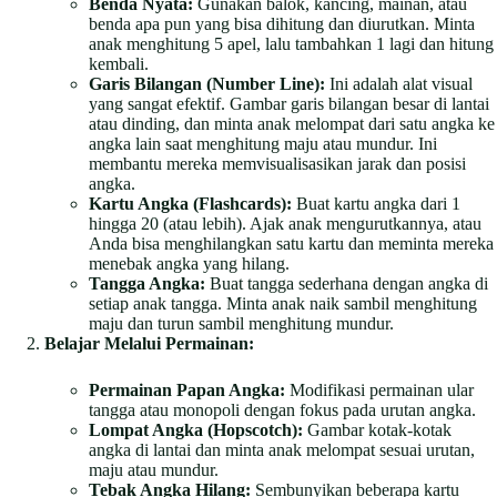
Benda Nyata:
Gunakan balok, kancing, mainan, atau
benda apa pun yang bisa dihitung dan diurutkan. Minta
anak menghitung 5 apel, lalu tambahkan 1 lagi dan hitung
kembali.
Garis Bilangan (Number Line):
Ini adalah alat visual
yang sangat efektif. Gambar garis bilangan besar di lantai
atau dinding, dan minta anak melompat dari satu angka ke
angka lain saat menghitung maju atau mundur. Ini
membantu mereka memvisualisasikan jarak dan posisi
angka.
Kartu Angka (Flashcards):
Buat kartu angka dari 1
hingga 20 (atau lebih). Ajak anak mengurutkannya, atau
Anda bisa menghilangkan satu kartu dan meminta mereka
menebak angka yang hilang.
Tangga Angka:
Buat tangga sederhana dengan angka di
setiap anak tangga. Minta anak naik sambil menghitung
maju dan turun sambil menghitung mundur.
Belajar Melalui Permainan:
Permainan Papan Angka:
Modifikasi permainan ular
tangga atau monopoli dengan fokus pada urutan angka.
Lompat Angka (Hopscotch):
Gambar kotak-kotak
angka di lantai dan minta anak melompat sesuai urutan,
maju atau mundur.
Tebak Angka Hilang:
Sembunyikan beberapa kartu