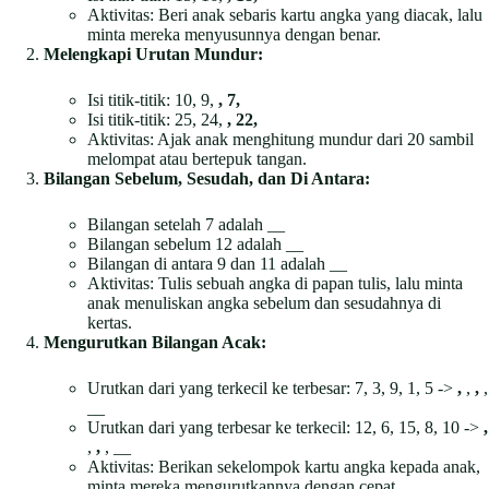
Aktivitas: Beri anak sebaris kartu angka yang diacak, lalu
minta mereka menyusunnya dengan benar.
Melengkapi Urutan Mundur:
Isi titik-titik: 10, 9,
, 7,
Isi titik-titik: 25, 24,
, 22,
Aktivitas: Ajak anak menghitung mundur dari 20 sambil
melompat atau bertepuk tangan.
Bilangan Sebelum, Sesudah, dan Di Antara:
Bilangan setelah 7 adalah __
Bilangan sebelum 12 adalah __
Bilangan di antara 9 dan 11 adalah __
Aktivitas: Tulis sebuah angka di papan tulis, lalu minta
anak menuliskan angka sebelum dan sesudahnya di
kertas.
Mengurutkan Bilangan Acak:
Urutkan dari yang terkecil ke terbesar: 7, 3, 9, 1, 5 ->
,
,
,
,
__
Urutkan dari yang terbesar ke terkecil: 12, 6, 15, 8, 10 ->
,
,
,
, __
Aktivitas: Berikan sekelompok kartu angka kepada anak,
minta mereka mengurutkannya dengan cepat.