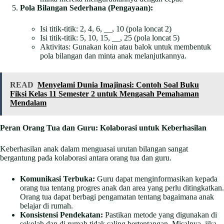
Pola Bilangan Sederhana (Pengayaan):
Isi titik-titik: 2, 4, 6, __, 10 (pola loncat 2)
Isi titik-titik: 5, 10, 15, __, 25 (pola loncat 5)
Aktivitas: Gunakan koin atau balok untuk membentuk
pola bilangan dan minta anak melanjutkannya.
READ
Menyelami Dunia Imajinasi: Contoh Soal Buku
Fiksi Kelas 11 Semester 2 untuk Mengasah Pemahaman
Mendalam
Peran Orang Tua dan Guru: Kolaborasi untuk Keberhasilan
Keberhasilan anak dalam menguasai urutan bilangan sangat
bergantung pada kolaborasi antara orang tua dan guru.
Komunikasi Terbuka:
Guru dapat menginformasikan kepada
orang tua tentang progres anak dan area yang perlu ditingkatkan.
Orang tua dapat berbagi pengamatan tentang bagaimana anak
belajar di rumah.
Konsistensi Pendekatan:
Pastikan metode yang digunakan di
sekolah dan di rumah tidak saling bertentangan. Misalnya, jika