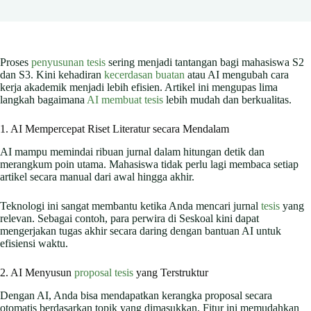
Proses
penyusunan tesis
sering menjadi tantangan bagi mahasiswa S2
dan S3. Kini kehadiran
kecerdasan buatan
atau AI mengubah cara
kerja akademik menjadi lebih efisien. Artikel ini mengupas lima
langkah bagaimana
AI membuat tesis
lebih mudah dan berkualitas.
1. AI Mempercepat Riset Literatur secara Mendalam
AI mampu memindai ribuan jurnal dalam hitungan detik dan
merangkum poin utama. Mahasiswa tidak perlu lagi membaca setiap
artikel secara manual dari awal hingga akhir.
Teknologi ini sangat membantu ketika Anda mencari jurnal
tesis
yang
relevan. Sebagai contoh, para perwira di Seskoal kini dapat
mengerjakan tugas akhir secara daring dengan bantuan AI untuk
efisiensi waktu.
2. AI Menyusun
proposal tesis
yang Terstruktur
Dengan AI, Anda bisa mendapatkan kerangka proposal secara
otomatis berdasarkan topik yang dimasukkan. Fitur ini memudahkan