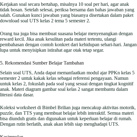
Kerjakan soal secara bertahap, misalnya 10 soal per hari, agar anak
tidak bosan. Setelah selesai, periksa bersama dan bahas jawaban yang
salah. Gunakan kunci jawaban yang biasanya disertakan dalam paket
download soal UTS kelas 2 tema 5 semester 2.
Orang tua juga bisa membuat suasana belajar menyenangkan dengan
reward kecil. Jika anak kesulitan pada materi tertentu, ulangi
pembahasan dengan contoh konkret dari kehidupan sehari-hari. Jangan
lupa untuk menyisipkan istirahat agar otak tetap segar.
5. Rekomendasi Sumber Belajar Tambahan
Selain soal UTS, Anda dapat memanfaatkan modul ajar PPKn kelas 5
semester 2 untuk kakak kelas sebagai referensi pengayaan. Namun
untuk kelas 2, fokuslah pada soal yang sesuai dengan tingkat kognitif
anak. Materi diagram gambar soal kelas 2 sangat membantu dalam
literasi data dasar.
Koleksi worksheet di Bimbel Brilian juga mencakup aktivitas motorik,
puzzle, dan TTS yang membuat belajar lebih interaktif. Semua materi
bisa diunduh gratis dan digunakan untuk keperluan belajar di rumah.
Dengan rutin berlatih, anak akan lebih siap menghadapi UTS.
Kesimpulan