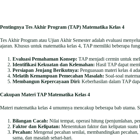
Pentingnya Tes Akhir Program (TAP) Matematika Kelas 4
Tes Akhir Program atau Ujian Akhir Semester adalah evaluasi menyelur
ajaran. Khusus untuk matematika kelas 4, TAP memiliki beberapa fungs
Evaluasi Pemahaman Konsep:
TAP menjadi cermin untuk meli
Identifikasi Kekuatan dan Kelemahan:
Hasil TAP dapat memba
Persiapan Jenjang Berikutnya:
Penguasaan materi kelas 4 ada
Melatih Kemampuan Pemecahan Masalah:
Soal-soal matemat
Membangun Kepercayaan Diri:
Keberhasilan dalam TAP dapat
Cakupan Materi TAP Matematika Kelas 4
Materi matematika kelas 4 umumnya mencakup beberapa bab utama. So
Bilangan Cacah:
Nilai tempat, operasi hitung (penjumlahan, pe
Faktor dan Kelipatan:
Menentukan faktor dan kelipatan suatu b
Pecahan:
Mengenal pecahan senilai, membandingkan pecahan, 
sama, dan masalah sehari-hari.