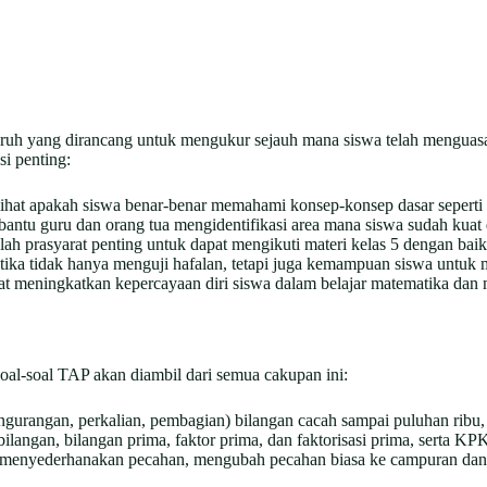
uh yang dirancang untuk mengukur sejauh mana siswa telah menguasai m
i penting:
hat apakah siswa benar-benar memahami konsep-konsep dasar seperti b
ntu guru dan orang tua mengidentifikasi area mana siswa sudah kuat 
lah prasyarat penting untuk dapat mengikuti materi kelas 5 dengan bai
ika tidak hanya menguji hafalan, tetapi juga kemampuan siswa untuk 
 meningkatkan kepercayaan diri siswa dalam belajar matematika dan m
al-soal TAP akan diambil dari semua cakupan ini:
ngurangan, perkalian, pembagian) bilangan cacah sampai puluhan ribu, 
ilangan, bilangan prima, faktor prima, dan faktorisasi prima, serta K
menyederhanakan pecahan, mengubah pecahan biasa ke campuran dan 