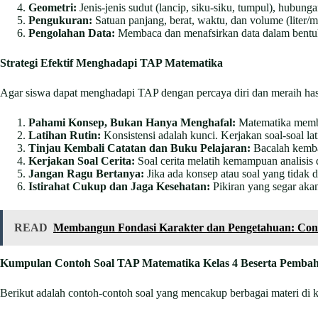
Geometri:
Jenis-jenis sudut (lancip, siku-siku, tumpul), hubungan
Pengukuran:
Satuan panjang, berat, waktu, dan volume (liter/mil
Pengolahan Data:
Membaca dan menafsirkan data dalam bentuk 
Strategi Efektif Menghadapi TAP Matematika
Agar siswa dapat menghadapi TAP dengan percaya diri dan meraih hasil
Pahami Konsep, Bukan Hanya Menghafal:
Matematika membu
Latihan Rutin:
Konsistensi adalah kunci. Kerjakan soal-soal lat
Tinjau Kembali Catatan dan Buku Pelajaran:
Bacalah kembal
Kerjakan Soal Cerita:
Soal cerita melatih kemampuan analisis d
Jangan Ragu Bertanya:
Jika ada konsep atau soal yang tidak d
Istirahat Cukup dan Jaga Kesehatan:
Pikiran yang segar akan
READ
Membangun Fondasi Karakter dan Pengetahuan: Conto
Kumpulan Contoh Soal TAP Matematika Kelas 4 Beserta Pemba
Berikut adalah contoh-contoh soal yang mencakup berbagai materi di 