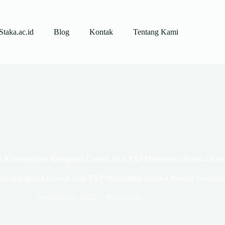
Staka.ac.id
Blog
Kontak
Tentang Kami
 Keterampilan: Kumpulan Contoh Soal TAP Matematika Kelas 4 Bes
an: Kumpulan Contoh Soal TAP Matematika Kelas 4 Beserta Pembah
September 6, 2025
Pendidikan