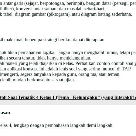
 antar garis (sejajar, berpotongan, berimpit), bangun datar (persegi, pe
liliter), konversi antar satuan, dan masalah sehari-hari.
tabel, diagram gambar (piktogram), atau diagram batang sederhana.
 maksimal, beberapa strategi berikut dapat diterapkan:
tuhkan pemahaman logika. Jangan hanya menghafal rumus, tetapi pah
ihan secara teratur, tidak hanya menjelang ujian.
i materi yang telah diajarkan di kelas. Perhatikan contoh-contoh soal 
an aplikasi konsep. Ini adalah jenis soal yang sering muncul di TAP.
imengerti, segera tanyakan kepada guru, orang tua, atau teman.
 lebih mudah berkonsentrasi saat ujian.
h Soal Tematik 4 Kelas 1 (Tema "Keluargaku") yang Interakti
hasan
kelas 4, lengkap dengan pembahasan langkah demi langkah.