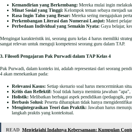
Kemandirian yang Berkembang:
Mereka mulai ingin melakuka
Minat Sosial yang Tinggi:
Kelompok teman sebaya menjadi sanga
Rasa Ingin Tahu yang Besar:
Mereka sering mengajukan pert
Perkembangan Literasi dan Numerasi Lanjut:
Materi pelaja
Perbedaan Individual yang Semakin Nyata:
Gaya belajar, ke
Mengingat karakteristik ini, seorang guru kelas 4 harus memiliki stra
sangat relevan untuk menguji kompetensi seorang guru dalam TAP.
3. Filosofi Pengajaran Pak Purwadi dalam TAP Kelas 4
Pak Purwadi, dalam konteks ini, adalah representasi dari seorang pe
4 akan menekankan pada:
Relevansi Kasus:
Setiap skenario soal harus mencerminkan situa
Kritis dan Reflektif:
Soal tidak hanya meminta jawaban "apa", 
Holistik:
Melibatkan berbagai aspek pendidikan (pedagogik, profe
Berbasis Solusi:
Peserta diharapkan tidak hanya mengidentifika
Mengintegrasikan Teori dan Praktik:
Jawaban harus menunjuk
langkah praktis yang kontekstual.
READ
Menjelajahi Indahnya Kebersamaan: Kumpulan Conto