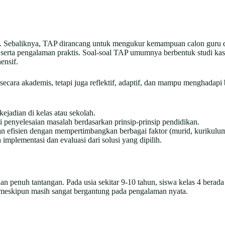
n. Sebaliknya, TAP dirancang untuk mengukur kemampuan calon guru 
n serta pengalaman praktis. Soal-soal TAP umumnya berbentuk studi ka
ensif.
ecara akademis, tetapi juga reflektif, adaptif, dan mampu menghadapi
ejadian di kelas atau sekolah.
enyelesaian masalah berdasarkan prinsip-prinsip pendidikan.
n efisien dengan mempertimbangkan berbagai faktor (murid, kurikulum,
mplementasi dan evaluasi dari solusi yang dipilih.
an penuh tantangan. Pada usia sekitar 9-10 tahun, siswa kelas 4 berad
, meskipun masih sangat bergantung pada pengalaman nyata.