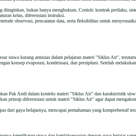
 diinginkan, bukan hanya menghukum. Contoh: kontrak perilaku, sist
an kelas, diferensiasi instruksi.
metode observasi, pencatatan data, serta fleksibilitas untuk menyesuaik
besar siswa kurang antusias dalam pelajaran materi "Siklus Air", ter
gan konsep evaporasi, kondensasi, dan presipitasi. Setelah melakuka
an Pak Andi dalam konteks materi "Siklus Air" dan karakteristik siswa
n prinsip diferensiasi untuk materi "Siklus Air" agar dapat mengakomo
as dari gaya belajarnya, mencapai pemahaman yang komprehensif tenta
a keterlibatan siswa dan ketidaksesuaian dengan gaya belajar yang ber