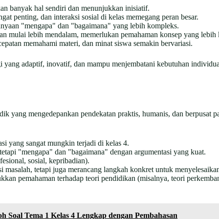
n banyak hal sendiri dan menunjukkan inisiatif.
t penting, dan interaksi sosial di kelas memegang peran besar.
anyaan "mengapa" dan "bagaimana" yang lebih kompleks.
ran mulai lebih mendalam, memerlukan pemahaman konsep yang lebih 
cepatan memahami materi, dan minat siswa semakin bervariasi.
tegi yang adaptif, inovatif, dan mampu menjembatani kebutuhan individu
ndidik yang mengedepankan pendekatan praktis, humanis, dan berpusat 
si yang sangat mungkin terjadi di kelas 4.
tetapi "mengapa" dan "bagaimana" dengan argumentasi yang kuat.
sional, sosial, kepribadian).
si masalah, tetapi juga merancang langkah konkret untuk menyelesaika
kan pemahaman terhadap teori pendidikan (misalnya, teori perkembang
h Soal Tema 1 Kelas 4 Lengkap dengan Pembahasan