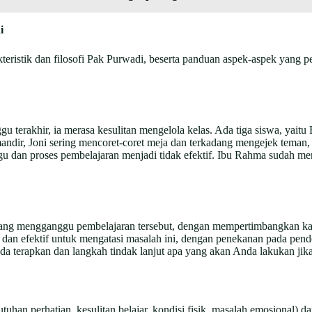
i
teristik dan filosofi Pak Purwadi, beserta panduan aspek-aspek yang
terakhir, ia merasa kesulitan mengelola kelas. Ada tiga siswa, yaitu 
ndir, Joni sering mencoret-coret meja dan terkadang mengejek teman, s
ggu dan proses pembelajaran menjadi tidak efektif. Ibu Rahma sudah 
o yang mengganggu pembelajaran tersebut, dengan mempertimbangkan kara
dan efektif untuk mengatasi masalah ini, dengan penekanan pada pendek
da terapkan dan langkah tindak lanjut apa yang akan Anda lakukan jik
tuhan perhatian, kesulitan belajar, kondisi fisik, masalah emosional) d