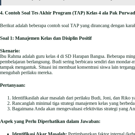
4. Contoh Soal Tes Akhir Program (TAP) Kelas 4 ala Pak Purwad
Berikut adalah beberapa contoh soal TAP yang dirancang dengan karak
Soal 1: Manajemen Kelas dan Disiplin Positif
Skenario:
Ibu Rahma adalah guru kelas 4 di SD Harapan Bangsa. Beberapa minggu 
pembelajaran berlangsung. Budi sering berbicara sendiri dan mondar-ma
tampak mengantuk. Situasi ini membuat konsentrasi siswa lain tergan
mengubah perilaku mereka.
Pertanyaan:
Identifikasilah akar masalah dari perilaku Budi, Joni, dan Rik
Rancanglah minimal tiga strategi manajemen kelas yang berbeda 
Bagaimana Anda akan mengevaluasi efektivitas strategi yang An
Aspek yang Perlu Diperhatikan dalam Jawaban:
Identifikasi Akar Masalah:
Pertimbangkan faktor internal (kebu