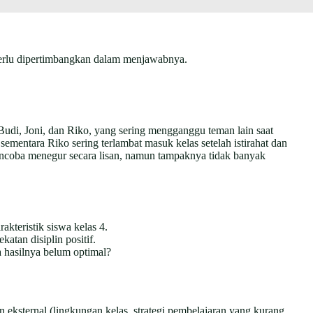
 perlu dipertimbangkan dalam menjawabnya.
Budi, Joni, dan Riko, yang sering mengganggu teman lain saat
ementara Riko sering terlambat masuk kelas setelah istirahat dan
mencoba menegur secara lisan, namun tampaknya tidak banyak
kteristik siswa kelas 4.
atan disiplin positif.
a hasilnya belum optimal?
an eksternal (lingkungan kelas, strategi pembelajaran yang kurang