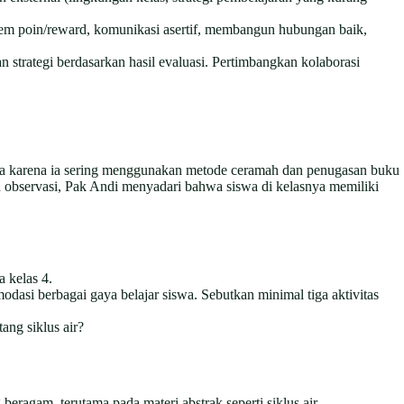
em poin/reward, komunikasi asertif, membangun hubungan baik,
an strategi berdasarkan hasil evaluasi. Pertimbangkan kolaborasi
utama karena ia sering menggunakan metode ceramah dan penugasan buku
n observasi, Pak Andi menyadari bahwa siswa di kelasnya memiliki
 kelas 4.
dasi berbagai gaya belajar siswa. Sebutkan minimal tiga aktivitas
ng siklus air?
agam, terutama pada materi abstrak seperti siklus air.