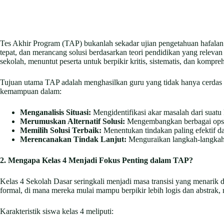
Tes Akhir Program (TAP) bukanlah sekadar ujian pengetahuan hafala
tepat, dan merancang solusi berdasarkan teori pendidikan yang releva
sekolah, menuntut peserta untuk berpikir kritis, sistematis, dan kompreh
Tujuan utama TAP adalah menghasilkan guru yang tidak hanya cerdas s
kemampuan dalam:
Menganalisis Situasi:
Mengidentifikasi akar masalah dari suatu k
Merumuskan Alternatif Solusi:
Mengembangkan berbagai opsi p
Memilih Solusi Terbaik:
Menentukan tindakan paling efektif da
Merencanakan Tindak Lanjut:
Menguraikan langkah-langkah i
2. Mengapa Kelas 4 Menjadi Fokus Penting dalam TAP?
Kelas 4 Sekolah Dasar seringkali menjadi masa transisi yang menarik d
formal, di mana mereka mulai mampu berpikir lebih logis dan abstrak
Karakteristik siswa kelas 4 meliputi: