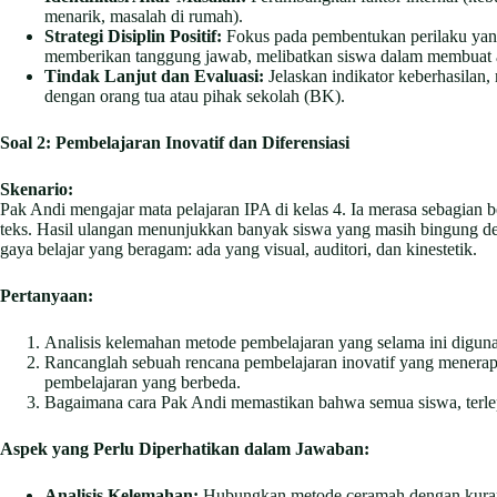
menarik, masalah di rumah).
Strategi Disiplin Positif:
Fokus pada pembentukan perilaku yang
memberikan tanggung jawab, melibatkan siswa dalam membuat atur
Tindak Lanjut dan Evaluasi:
Jelaskan indikator keberhasilan, 
dengan orang tua atau pihak sekolah (BK).
Soal 2: Pembelajaran Inovatif dan Diferensiasi
Skenario:
Pak Andi mengajar mata pelajaran IPA di kelas 4. Ia merasa sebagian 
teks. Hasil ulangan menunjukkan banyak siswa yang masih bingung den
gaya belajar yang beragam: ada yang visual, auditori, dan kinestetik.
Pertanyaan:
Analisis kelemahan metode pembelajaran yang selama ini digunak
Rancanglah sebuah rencana pembelajaran inovatif yang menerapka
pembelajaran yang berbeda.
Bagaimana cara Pak Andi memastikan bahwa semua siswa, terlep
Aspek yang Perlu Diperhatikan dalam Jawaban:
Analisis Kelemahan:
Hubungkan metode ceramah dengan kurangny