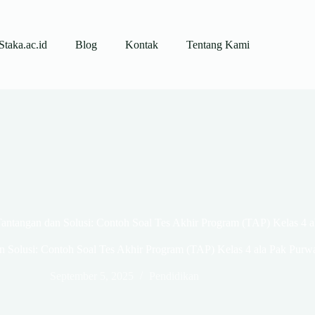
Staka.ac.id
Blog
Kontak
Tentang Kami
antangan dan Solusi: Contoh Soal Tes Akhir Program (TAP) Kelas 4 a
 Solusi: Contoh Soal Tes Akhir Program (TAP) Kelas 4 ala Pak Purw
September 5, 2025
Pendidikan