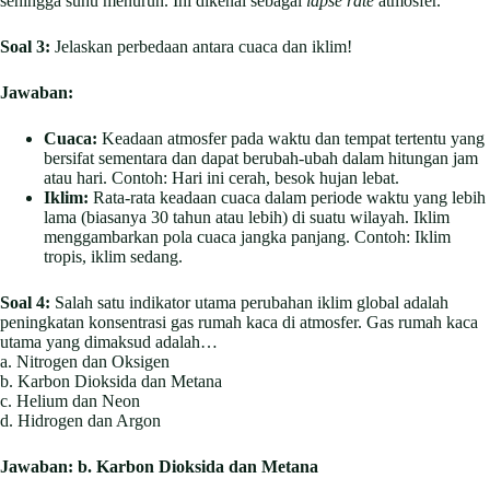
sehingga suhu menurun. Ini dikenal sebagai
lapse rate
atmosfer.
Soal 3:
Jelaskan perbedaan antara cuaca dan iklim!
Jawaban:
Cuaca:
Keadaan atmosfer pada waktu dan tempat tertentu yang
bersifat sementara dan dapat berubah-ubah dalam hitungan jam
atau hari. Contoh: Hari ini cerah, besok hujan lebat.
Iklim:
Rata-rata keadaan cuaca dalam periode waktu yang lebih
lama (biasanya 30 tahun atau lebih) di suatu wilayah. Iklim
menggambarkan pola cuaca jangka panjang. Contoh: Iklim
tropis, iklim sedang.
Soal 4:
Salah satu indikator utama perubahan iklim global adalah
peningkatan konsentrasi gas rumah kaca di atmosfer. Gas rumah kaca
utama yang dimaksud adalah…
a. Nitrogen dan Oksigen
b. Karbon Dioksida dan Metana
c. Helium dan Neon
d. Hidrogen dan Argon
Jawaban:
b. Karbon Dioksida dan Metana