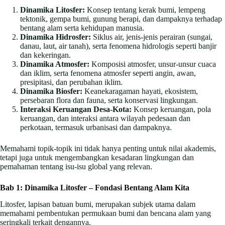
Dinamika Litosfer:
Konsep tentang kerak bumi, lempeng
tektonik, gempa bumi, gunung berapi, dan dampaknya terhadap
bentang alam serta kehidupan manusia.
Dinamika Hidrosfer:
Siklus air, jenis-jenis perairan (sungai,
danau, laut, air tanah), serta fenomena hidrologis seperti banjir
dan kekeringan.
Dinamika Atmosfer:
Komposisi atmosfer, unsur-unsur cuaca
dan iklim, serta fenomena atmosfer seperti angin, awan,
presipitasi, dan perubahan iklim.
Dinamika Biosfer:
Keanekaragaman hayati, ekosistem,
persebaran flora dan fauna, serta konservasi lingkungan.
Interaksi Keruangan Desa-Kota:
Konsep keruangan, pola
keruangan, dan interaksi antara wilayah pedesaan dan
perkotaan, termasuk urbanisasi dan dampaknya.
Memahami topik-topik ini tidak hanya penting untuk nilai akademis,
tetapi juga untuk mengembangkan kesadaran lingkungan dan
pemahaman tentang isu-isu global yang relevan.
Bab 1: Dinamika Litosfer – Fondasi Bentang Alam Kita
Litosfer, lapisan batuan bumi, merupakan subjek utama dalam
memahami pembentukan permukaan bumi dan bencana alam yang
seringkali terkait dengannya.