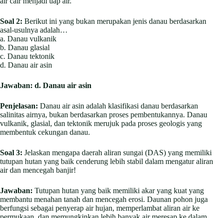
air cair menjadi uap air.
Soal 2:
Berikut ini yang bukan merupakan jenis danau berdasarkan
asal-usulnya adalah…
a. Danau vulkanik
b. Danau glasial
c. Danau tektonik
d. Danau air asin
Jawaban:
d. Danau air asin
Penjelasan:
Danau air asin adalah klasifikasi danau berdasarkan
salinitas airnya, bukan berdasarkan proses pembentukannya. Danau
vulkanik, glasial, dan tektonik merujuk pada proses geologis yang
membentuk cekungan danau.
Soal 3:
Jelaskan mengapa daerah aliran sungai (DAS) yang memiliki
tutupan hutan yang baik cenderung lebih stabil dalam mengatur aliran
air dan mencegah banjir!
Jawaban:
Tutupan hutan yang baik memiliki akar yang kuat yang
membantu menahan tanah dan mencegah erosi. Daunan pohon juga
berfungsi sebagai penyerap air hujan, memperlambat aliran air ke
permukaan, dan memungkinkan lebih banyak air meresap ke dalam