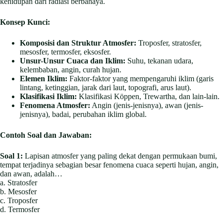
kehidupan dari radiasi berbahaya.
Konsep Kunci:
Komposisi dan Struktur Atmosfer:
Troposfer, stratosfer,
mesosfer, termosfer, eksosfer.
Unsur-Unsur Cuaca dan Iklim:
Suhu, tekanan udara,
kelembaban, angin, curah hujan.
Elemen Iklim:
Faktor-faktor yang mempengaruhi iklim (garis
lintang, ketinggian, jarak dari laut, topografi, arus laut).
Klasifikasi Iklim:
Klasifikasi Köppen, Trewartha, dan lain-lain.
Fenomena Atmosfer:
Angin (jenis-jenisnya), awan (jenis-
jenisnya), badai, perubahan iklim global.
Contoh Soal dan Jawaban:
Soal 1:
Lapisan atmosfer yang paling dekat dengan permukaan bumi,
tempat terjadinya sebagian besar fenomena cuaca seperti hujan, angin,
dan awan, adalah…
a. Stratosfer
b. Mesosfer
c. Troposfer
d. Termosfer