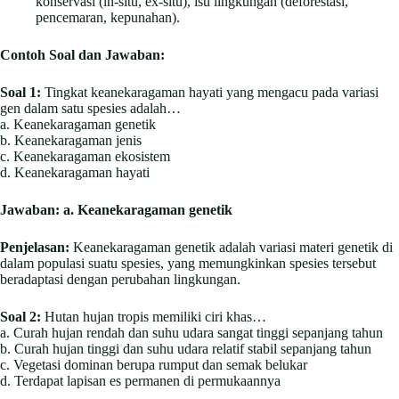
konservasi (in-situ, ex-situ), isu lingkungan (deforestasi,
pencemaran, kepunahan).
Contoh Soal dan Jawaban:
Soal 1:
Tingkat keanekaragaman hayati yang mengacu pada variasi
gen dalam satu spesies adalah…
a. Keanekaragaman genetik
b. Keanekaragaman jenis
c. Keanekaragaman ekosistem
d. Keanekaragaman hayati
Jawaban:
a. Keanekaragaman genetik
Penjelasan:
Keanekaragaman genetik adalah variasi materi genetik di
dalam populasi suatu spesies, yang memungkinkan spesies tersebut
beradaptasi dengan perubahan lingkungan.
Soal 2:
Hutan hujan tropis memiliki ciri khas…
a. Curah hujan rendah dan suhu udara sangat tinggi sepanjang tahun
b. Curah hujan tinggi dan suhu udara relatif stabil sepanjang tahun
c. Vegetasi dominan berupa rumput dan semak belukar
d. Terdapat lapisan es permanen di permukaannya