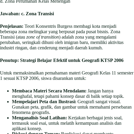
d. Zona Perumahan Kelas Menengah
Jawaban:
c. Zona Transisi
Penjelasan:
Teori Konsentris Burgess membagi kota menjadi
beberapa zona melingkar yang berpusat pada pusat bisnis. Zona
Transisi (atau
zone of transition
) adalah zona yang mengalami
perubahan, seringkali dihuni oleh imigran baru, memiliki aktivitas
industri ringan, dan cenderung menjadi daerah kumuh.
Penutup: Strategi Belajar Efektif untuk Geografi KTSP 2006
Untuk memaksimalkan pemahaman materi Geografi Kelas 11 semester
1 sesuai KTSP 2006, siswa disarankan untuk:
Membaca Materi Secara Mendalam:
Jangan hanya
menghafal, tetapi pahami konsep dasar di balik setiap topik.
Mempelajari Peta dan Ilustrasi:
Geografi sangat visual.
Gunakan peta, grafik, dan gambar untuk memahami persebaran
fenomena geografis.
Menganalisis Soal Latihan:
Kerjakan berbagai jenis soal,
termasuk soal esai, untuk melatih kemampuan analisis dan
aplikasi konsep.
Diskusi dengan Teman:
Berdiskusi dapat membantu