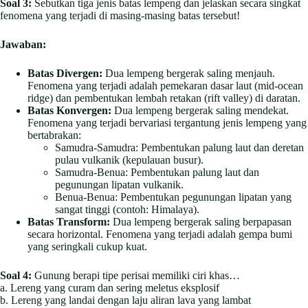
Soal 3:
Sebutkan tiga jenis batas lempeng dan jelaskan secara singkat
fenomena yang terjadi di masing-masing batas tersebut!
Jawaban:
Batas Divergen:
Dua lempeng bergerak saling menjauh.
Fenomena yang terjadi adalah pemekaran dasar laut (mid-ocean
ridge) dan pembentukan lembah retakan (rift valley) di daratan.
Batas Konvergen:
Dua lempeng bergerak saling mendekat.
Fenomena yang terjadi bervariasi tergantung jenis lempeng yang
bertabrakan:
Samudra-Samudra: Pembentukan palung laut dan deretan
pulau vulkanik (kepulauan busur).
Samudra-Benua: Pembentukan palung laut dan
pegunungan lipatan vulkanik.
Benua-Benua: Pembentukan pegunungan lipatan yang
sangat tinggi (contoh: Himalaya).
Batas Transform:
Dua lempeng bergerak saling berpapasan
secara horizontal. Fenomena yang terjadi adalah gempa bumi
yang seringkali cukup kuat.
Soal 4:
Gunung berapi tipe perisai memiliki ciri khas…
a. Lereng yang curam dan sering meletus eksplosif
b. Lereng yang landai dengan laju aliran lava yang lambat