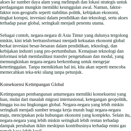
akses ke sumber daya alam yang melimpah dan lokasi strategis untuk
perdagangan mungkin memiliki keunggulan awal. Namun, faktor-
faktor non-geografis seperti stabilitas politik, kebijakan ekonomi,
tingkat korupsi, investasi dalam pendidikan dan teknologi, serta akses
terhadap pasar global, seringkali menjadi penentu utama.
Sebagai contoh, negara-negara di Asia Timur yang dulunya tergolong
miskin, kini telah bertransformasi menjadi kekuatan ekonomi global
berkat investasi besar-besaran dalam pendidikan, teknologi, dan
kebijakan industri yang pro-pertumbuhan. Kemajuan teknologi dan
informasi telah memfasilitasi transfer pengetahuan dan modal, yang
memungkinkan negara-negara berkembang untuk mengejar
ketertinggalan. Tanpa memikirkan hal ini, kita akan seperti mencoba
memecahkan teka-teki silang tanpa petunjuk.
Konsekuensi Ketimpangan Global
Ketimpangan pembangunan antarnegara memiliki konsekuensi yang
luas, mulai dari masalah migrasi internasional, ketegangan geopolitik,
hingga isu-isu lingkungan global. Negara-negara yang lebih miskin
seringkali menjadi sumber tenaga kerja murah bagi negara-negara
maju, menciptakan pola hubungan ekonomi yang kompleks. Selain itu,
negara-negara yang lebih miskin seringkali lebih rentan terhadap
dampak perubahan iklim meskipun kontribusinya terhadap emisi gas
rumah kaca lebih kecil.