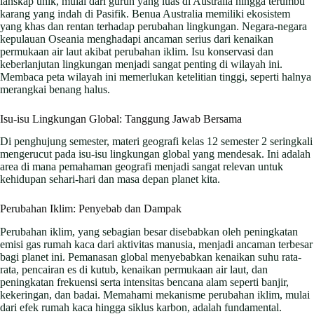
lanskap unik, mulai dari gurun yang luas di Australia hingga terumbu
karang yang indah di Pasifik. Benua Australia memiliki ekosistem
yang khas dan rentan terhadap perubahan lingkungan. Negara-negara
kepulauan Oseania menghadapi ancaman serius dari kenaikan
permukaan air laut akibat perubahan iklim. Isu konservasi dan
keberlanjutan lingkungan menjadi sangat penting di wilayah ini.
Membaca peta wilayah ini memerlukan ketelitian tinggi, seperti halnya
merangkai benang halus.
Isu-isu Lingkungan Global: Tanggung Jawab Bersama
Di penghujung semester, materi geografi kelas 12 semester 2 seringkali
mengerucut pada isu-isu lingkungan global yang mendesak. Ini adalah
area di mana pemahaman geografi menjadi sangat relevan untuk
kehidupan sehari-hari dan masa depan planet kita.
Perubahan Iklim: Penyebab dan Dampak
Perubahan iklim, yang sebagian besar disebabkan oleh peningkatan
emisi gas rumah kaca dari aktivitas manusia, menjadi ancaman terbesar
bagi planet ini. Pemanasan global menyebabkan kenaikan suhu rata-
rata, pencairan es di kutub, kenaikan permukaan air laut, dan
peningkatan frekuensi serta intensitas bencana alam seperti banjir,
kekeringan, dan badai. Memahami mekanisme perubahan iklim, mulai
dari efek rumah kaca hingga siklus karbon, adalah fundamental.