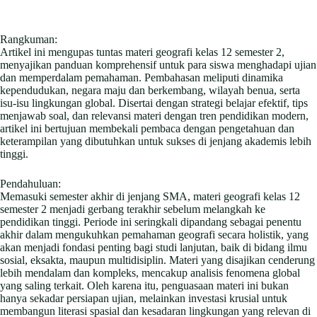
Rangkuman:
Artikel ini mengupas tuntas materi geografi kelas 12 semester 2,
menyajikan panduan komprehensif untuk para siswa menghadapi ujian
dan memperdalam pemahaman. Pembahasan meliputi dinamika
kependudukan, negara maju dan berkembang, wilayah benua, serta
isu-isu lingkungan global. Disertai dengan strategi belajar efektif, tips
menjawab soal, dan relevansi materi dengan tren pendidikan modern,
artikel ini bertujuan membekali pembaca dengan pengetahuan dan
keterampilan yang dibutuhkan untuk sukses di jenjang akademis lebih
tinggi.
Pendahuluan:
Memasuki semester akhir di jenjang SMA, materi geografi kelas 12
semester 2 menjadi gerbang terakhir sebelum melangkah ke
pendidikan tinggi. Periode ini seringkali dipandang sebagai penentu
akhir dalam mengukuhkan pemahaman geografi secara holistik, yang
akan menjadi fondasi penting bagi studi lanjutan, baik di bidang ilmu
sosial, eksakta, maupun multidisiplin. Materi yang disajikan cenderung
lebih mendalam dan kompleks, mencakup analisis fenomena global
yang saling terkait. Oleh karena itu, penguasaan materi ini bukan
hanya sekadar persiapan ujian, melainkan investasi krusial untuk
membangun literasi spasial dan kesadaran lingkungan yang relevan di