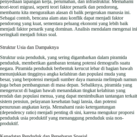
penyediaan lapangan kerja, perumahan, dan infrastruktur. Memahami
teori-teori migrasi, seperti teori faktor penarik dan pendorong,
membantu kita menguraikan alasan di balik pergerakan manusia ini.
Sebagai contoh, bencana alam atau konflik dapat menjadi faktor
pendorong yang kuat, sementara peluang ekonomi yang lebih baik
menjadi faktor penarik yang dominan. Analisis mendalam mengenai ini
seringkali menjadi fokus soal.
Struktur Usia dan Dampaknya
Struktur usia penduduk, yang sering digambarkan dalam piramida
penduduk, memberikan gambaran tentang potensi demografis suatu
negara. Piramida penduduk berbentuk kerucut lebar di bagian bawah
menunjukkan tingginya angka kelahiran dan populasi muda yang
besar, yang berpotensi menjadi sumber daya manusia melimpah namun
juga beban pembangunan di masa depan. Sebaliknya, piramida yang
mengerucut di bagian bawah menandakan tingkat kelahiran yang
rendah dan populasi menua, yang dapat menimbulkan tantangan terkait
sistem pensiun, pelayanan kesehatan bagi lansia, dan potensi
penurunan angkatan kerja. Memahami rasio ketergantungan
(dependency ratio) menjadi penting di sini, karena mengukur proporsi
penduduk usia produktif yang menanggung penduduk usia non-
produktif.
Kepadatan Penduduk dan Persebaran Spasial